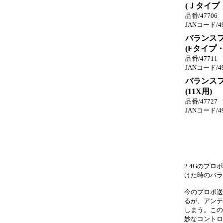
(Ｊタイプ
品番/47706
JANコード/49
バランス
(Fタイプ・
品番/47711
JANコード/49
バランス
(11X用)
品番/47727
JANコード/49
2.4Gのプ
けた時のバラ
今のプロポ送
るが、アンテ
しまう。この
妙なコントロ