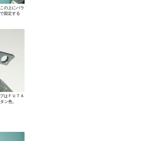
この上にバラ
で固定する
プはＦＵＴＡ
タン色。