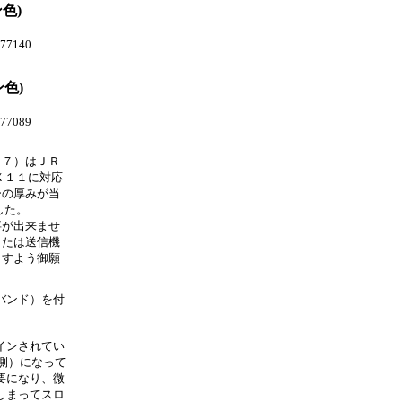
色)
77140
色)
77089
２７）はＪＲ
Ｘ１１に対応
ーの厚みが当
した。
事が出来ませ
または送信機
ますよう御願
バンド）を付
インされてい
対側）になって
要になり、微
しまってスロ