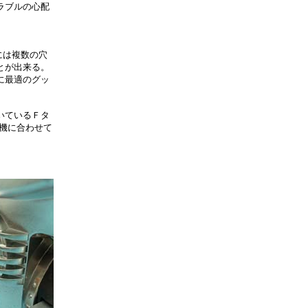
ラブルの心配
には複数の穴
とが出来る。
に最適のグッ
いているＦタ
機に合わせて