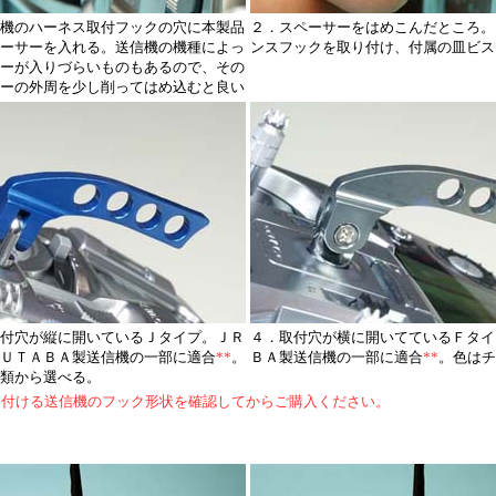
機のハーネス取付フックの穴に本製品
２．スペーサーをはめこんだところ。
ーサーを入れる。送信機の機種によっ
ンスフックを取り付け、付属の皿ビス
ーが入りづらいものもあるので、その
ーの外周を少し削ってはめ込むと良い
付穴が縦に開いているＪタイプ。ＪＲ
４．取付穴が横に開いてているＦタイ
ＵＴＡＢＡ製送信機の一部に適合
**
。
ＢＡ製送信機の一部に適合
**
。色はチ
類から選べる。
り付ける送信機のフック形状を確認してからご購入ください。