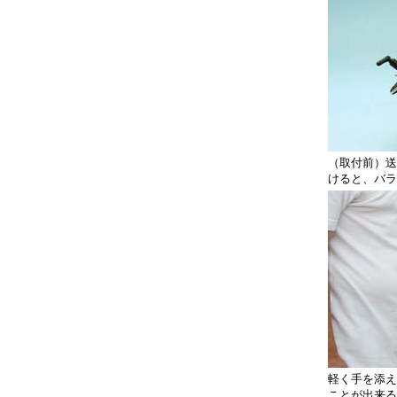
（取付前）送
けると、バラ
軽く手を添え
ことが出来る