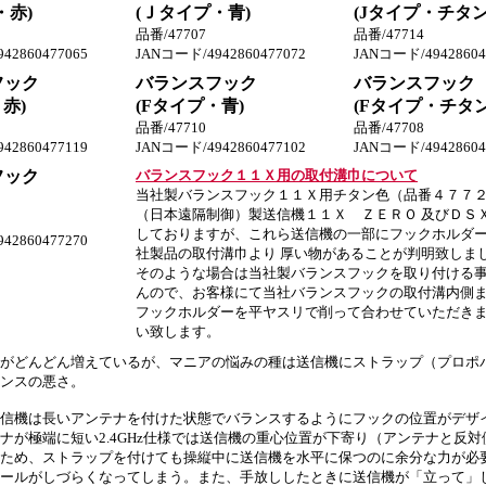
・赤)
(Ｊタイプ・青)
(Jタイプ・チタン
品番/47707
品番/47714
42860477065
JANコード/4942860477072
JANコード/49428604
フック
バランスフック
バランスフック
赤)
(Fタイプ・青)
(Fタイプ・チタン
品番/47710
品番/47708
42860477119
JANコード/4942860477102
JANコード/49428604
フック
バランスフック１１Ｘ用の取付溝巾について
当社製バランスフック１１Ｘ用チタン色（品番４７７
（日本遠隔制御）製送信機１１Ｘ ＺＥＲＯ 及びＤＳ
しておりますが、これら送信機の一部にフックホルダ
42860477270
社製品の取付溝巾より 厚い物があることが判明致しま
そのような場合は当社製バランスフックを取り付ける
んので、お客様にて当社バランスフックの取付溝内側
フックホルダーを平ヤスリで削って合わせていただき
い致します。
ロポがどんどん増えているが、マニアの悩みの種は送信機にストラップ（プロポ
ンスの悪さ。
信機は長いアンテナを付けた状態でバランスするようにフックの位置がデザ
ナが極端に短い2.4GHz仕様では送信機の重心位置が下寄り（アンテナと反
ため、ストラップを付けても操縦中に送信機を水平に保つのに余分な力が必
ールがしづらくなってしまう。また、手放ししたときに送信機が「立って」