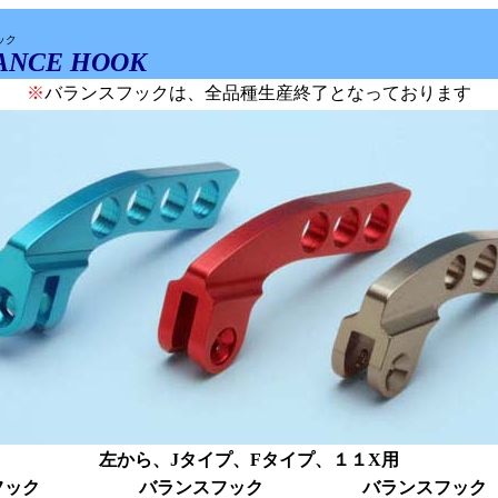
ック
ANCE HOOK
※
バランスフックは、全品種生産終了となっております
左から、Jタイプ、Fタイプ、１１X用
フック
バランスフック
バランスフック