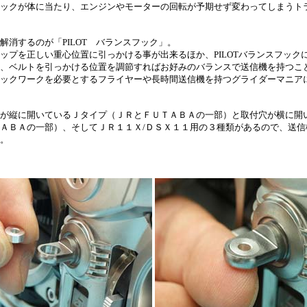
ックが体に当たり、エンジンやモーターの回転が予期せず変わってしまうト
解消するのが「PILOT バランスフック」。
ップを正しい重心位置に引っかける事が出来るほか、PILOTバランスフック
、ベルトを引っかける位置を調節すればお好みのバランスで送信機を持つこ
ックワークを必要とするフライヤーや長時間送信機を持つグライダーマニア
が縦に開いているＪタイプ（ＪＲとＦＵＴＡＢＡの一部）と取付穴が横に開
ＡＢＡの一部）、そしてＪＲ１１Ｘ/ＤＳＸ１１用の３種類があるので、送信
。