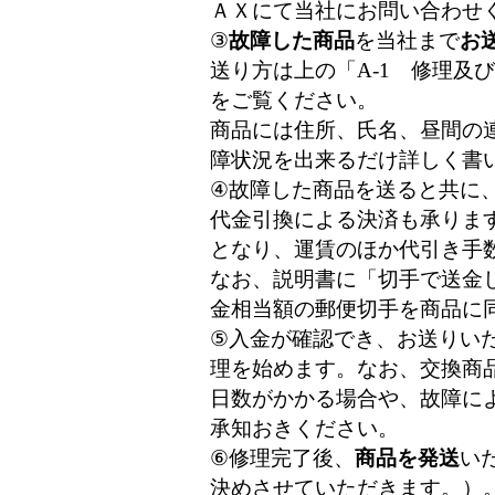
ＡＸにて当社にお問い合わせ
③
故障した商品
を当社まで
お
送り方は上の「A-1 修理及
をご覧ください。
商品には住所、氏名、昼間の
障状況を出来るだけ詳しく書
④故障した商品を送ると共に
代金引換による決済も承りま
となり、運賃のほか代引き手
なお、説明書に「切手で送金
金相当額の郵便切手を商品に
⑤入金が確認でき、お送りい
理を始めます。なお、交換商
日数がかかる場合や、故障に
承知おきください。
⑥修理完了後、
商品を発送
い
決めさせていただきます。）