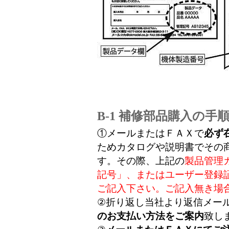
B-1 補修部品購入の手
①メールまたはＦＡＸで
必ず
ためカタログや説明書でその
す。その際、上記の
製品管理
記号」、またはユーザー登録
ご記入下さい。ご記入無き場
②折り返し当社より返信メー
のお支払い方法をご案内
致し