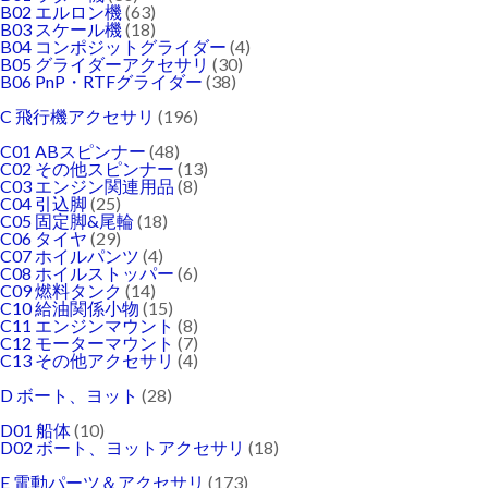
B02 エルロン機
(63)
B03 スケール機
(18)
B04 コンポジットグライダー
(4)
B05 グライダーアクセサリ
(30)
B06 PnP・RTFグライダー
(38)
C 飛行機アクセサリ
(196)
C01 ABスピンナー
(48)
C02 その他スピンナー
(13)
C03 エンジン関連用品
(8)
C04 引込脚
(25)
C05 固定脚&尾輪
(18)
C06 タイヤ
(29)
C07 ホイルパンツ
(4)
C08 ホイルストッパー
(6)
C09 燃料タンク
(14)
C10 給油関係小物
(15)
C11 エンジンマウント
(8)
C12 モーターマウント
(7)
C13 その他アクセサリ
(4)
D ボート、ヨット
(28)
D01 船体
(10)
D02 ボート、ヨットアクセサリ
(18)
E 電動パーツ＆アクセサリ
(173)