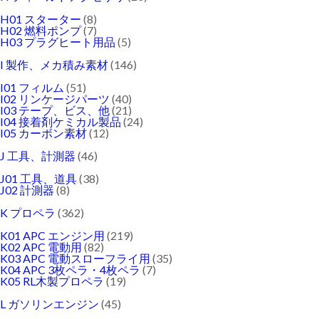
H01 スターター
(8)
H02 燃料ポンプ
(7)
H03 プラグヒート用品
(5)
I 製作、メカ積み素材
(146)
I01 フィルム
(51)
I02 リンケージパーツ
(40)
I03 テープ、ビス、他
(21)
I04 接着剤ケミカル製品
(24)
I05 カーボン素材
(12)
J 工具、計測器
(46)
J01 工具、道具
(38)
J02 計測器
(8)
K プロペラ
(362)
K01 APC エンジン用
(219)
K02 APC 電動用
(82)
K03 APC 電動スローフライ用
(35)
K04 APC 3枚ペラ・4枚ペラ
(7)
K05 RL木製プロペラ
(19)
L ガソリンエンジン
(45)