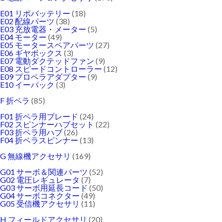
E01 リポバッテリー
(18)
E02 配線パーツ
(38)
E03 充放電器・メーター
(5)
E04 モーター
(49)
E05 モータースペアパーツ
(27)
E06 ギヤボックス
(3)
E07 電動ダクテッドファン
(9)
E08 スピードコントローラー
(12)
E09 プロペラアダプター
(9)
E10 イーパック
(3)
F 折ペラ
(85)
F01 折ペラ用ブレード
(24)
F02 スピンナーハブセット
(22)
F03 折ペラ用ハブ
(26)
F04 折ペラスピンナー
(13)
G 無線機アクセサリ
(169)
G01 サーボ＆関連パーツ
(52)
G02 電圧レギュレータ
(7)
G03 サーボ用延長コード
(50)
G04 サーボコネクター
(49)
G05 受信機アクセサリ
(11)
H フィールドアクセサリ
(20)