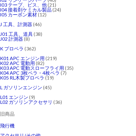
I03 テープ、ビス、他
(21)
I04 接着剤ケミカル製品
(24)
I05 カーボン素材
(12)
J 工具、計測器
(46)
J01 工具、道具
(38)
J02 計測器
(8)
K プロペラ
(362)
K01 APC エンジン用
(219)
K02 APC 電動用
(82)
K03 APC 電動スローフライ用
(35)
K04 APC 3枚ペラ・4枚ペラ
(7)
K05 RL木製プロペラ
(19)
L ガソリンエンジン
(45)
L01 エンジン
(9)
L02 ガソリンアクセサリ
(36)
旧商品
飛行機
アクセサリ/その他