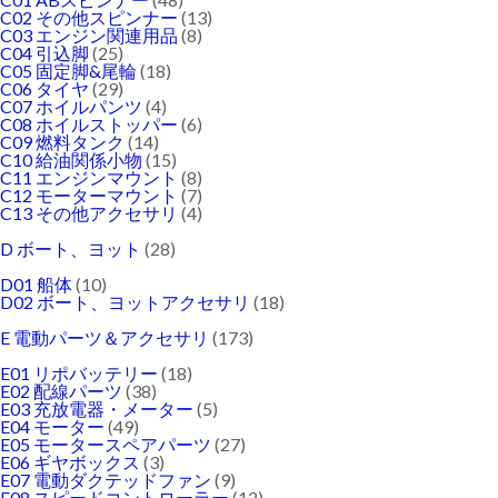
C02 その他スピンナー
(13)
C03 エンジン関連用品
(8)
C04 引込脚
(25)
C05 固定脚&尾輪
(18)
C06 タイヤ
(29)
C07 ホイルパンツ
(4)
C08 ホイルストッパー
(6)
C09 燃料タンク
(14)
C10 給油関係小物
(15)
C11 エンジンマウント
(8)
C12 モーターマウント
(7)
C13 その他アクセサリ
(4)
D ボート、ヨット
(28)
D01 船体
(10)
D02 ボート、ヨットアクセサリ
(18)
E 電動パーツ＆アクセサリ
(173)
E01 リポバッテリー
(18)
E02 配線パーツ
(38)
E03 充放電器・メーター
(5)
E04 モーター
(49)
E05 モータースペアパーツ
(27)
E06 ギヤボックス
(3)
E07 電動ダクテッドファン
(9)
E08 スピードコントローラー
(12)