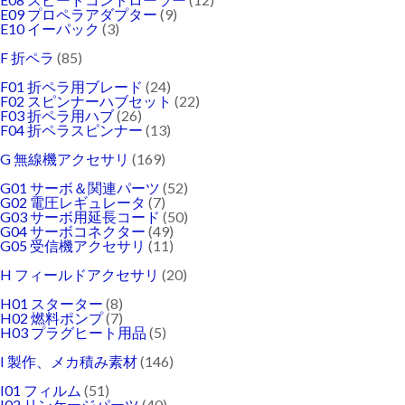
E09 プロペラアダプター
(9)
E10 イーパック
(3)
F 折ペラ
(85)
F01 折ペラ用ブレード
(24)
F02 スピンナーハブセット
(22)
F03 折ペラ用ハブ
(26)
F04 折ペラスピンナー
(13)
G 無線機アクセサリ
(169)
G01 サーボ＆関連パーツ
(52)
G02 電圧レギュレータ
(7)
G03 サーボ用延長コード
(50)
G04 サーボコネクター
(49)
G05 受信機アクセサリ
(11)
H フィールドアクセサリ
(20)
H01 スターター
(8)
H02 燃料ポンプ
(7)
H03 プラグヒート用品
(5)
I 製作、メカ積み素材
(146)
I01 フィルム
(51)
I02 リンケージパーツ
(40)