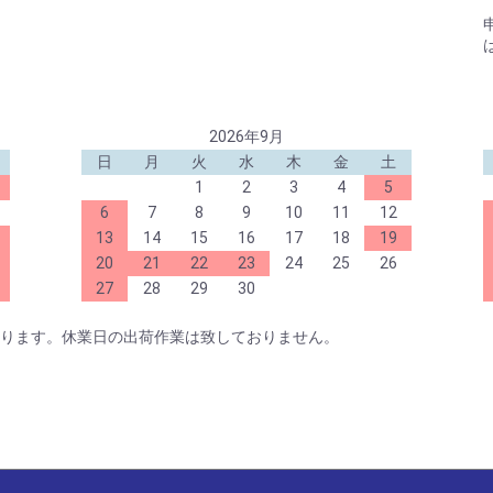
入る商品
2026/03/06
Ｅライト
2026/02/27
PILO
2026/02/16
PIL
い。
2026/02/12
Aフィ
せいたします。 注文時、自動
D113
す。
2026年9月
2026/02/05
ePac
日
月
火
水
木
金
土
9日-1月5日）のご案内
2026/01/30
OKボ
1
2
3
4
5
し6日より発送業務を再開いたしま
2026/01/29
PILO
6
7
8
9
10
11
12
2026/01/24
電動パ
13
14
15
16
17
18
19
2026/01/22
Tah
20
21
22
23
24
25
26
2026/01/16
Tahma
税込）以上で 、送料および代引
27
28
29
30
PH20/
。
2026/01/06
Tahma
発送とさせていただきます。
ります。休業日の出荷作業は致しておりません。
2025/12/29
Tahm
Tahm
布中です。
2025/12/27
ASUK
計金額（税込）に応じてご利用
2025/12/26
PILO
2025/12/19
マイク
ーポンコードが表示されます。
ら
2025/12/13
PILO
2025/12/12
バルサ