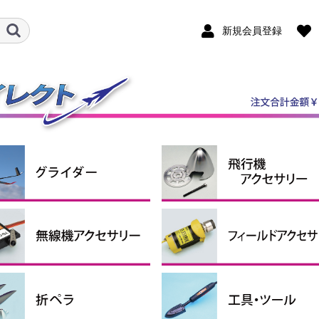
新規会員登録
ダー機
ルロン機
ケール機
ライダーアクセサリー
ンポジットグライダー
P・RTFグライダー
スピンナー
エンジン関連用品
引込脚
固定脚＆尾輪
ホイルパンツ
ホイルストッパー
タイヤ
燃料タンク
エンジンマウント
給油関係小物
その他
クタ・シュリンクチュー
コンコード
ペラアダプター
ナーローターブラシレス
シモーター・ギアボック
ターローターブラシレス
ロモーター
シレスモータースペアパ
用モーターマウント
ーボ＆関連パーツ
圧レギュレーター
信機アクセサリー
サーボ
サーボギア・サーボホーン
サーボアクセサリー
コネクター（サーボ関連）
延長コード
プラグヒート用品
スターター
燃料ポンプ
ター
ター