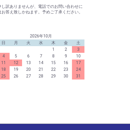
345 白
,
Tahmazoサーボ TS-D0602 2個セット
申し訳ありませんが、電話でのお問い合わせに
T ピオニー ブルー
,
OKボンドBW
はお答え致しかねます。予めご了承ください。
OTピオニー各種
ルム AF26ホワイト
,
Tahmazo サーボ TS-
4MG
2026年10月
k25(イーパック25)
,
ePack45(イーパック45)
日
月
火
水
木
金
土
ンドターボスプレー付
,
補充液
1
2
3
T ピオニー ブルー PnP
4
5
6
7
8
9
10
イーパーカブＪ３用モーターマウント
新発売
11
12
13
14
15
16
17
mazoリポバッテリー各種
18
19
20
21
22
23
24
zo ER-181212dBM
,
Tahmazo折ペラTMハブ
25
26
27
28
29
30
31
8S3.18TM
新発売
zo CR-352010d
azo サーボ TS-D1102
azo サーボ TS-D1102 2個セット
A Tech. カーボンフラット 0530 新発売
Tバニラ ブルー
,
PILOT スカイループ148 赤
ロコントロールホーン（4ケ入）
T ピオニー ブルー PnP
シート各種