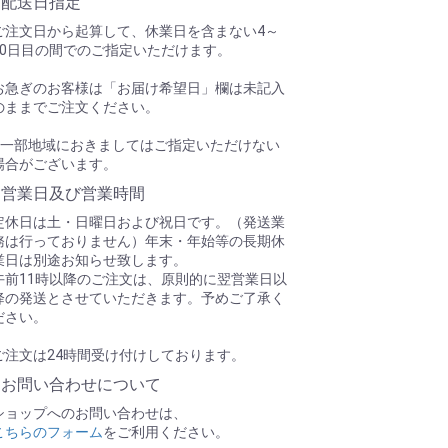
●配送日指定
ドHW 20g (堅木用)
,
OKボンドMP 20g (金属，プラ
ご注文日から起算して、休業日を含まない4～
ク用)
10日目の間でのご指定いただけます。
ション123
T ピオニー ブルー PnP
お急ぎのお客様は「お届け希望日」欄は未記入
のままでご注文ください。
 1/9.1ゼロ戦 22型
 VIPアイロン F2
※一部地域におきましてはご指定いただけない
OTコマンダー148-4【予約受付開始】
場合がございます。
azo サーボ TS-D1132MG
●営業日及び営業時間
azo サーボ TS-D1122MG
T ピメンタ 2m各種
定休日は土・日曜日および祝日です。（発送業
務は行っておりません）年末・年始等の長期休
ドFX 20g
業日は別途お知らせ致します。
T トロピカル ウインド
,
ASUKA Tech. スーパーモデ
午前11時以降のご注文は、原則的に翌営業日以
テ各種
降の発送とさせていただきます。予めご了承く
Tピンヒンジ M (8ヶ入)
,
PILOT エンジンマウント M
ださい。
T ボクシー131L
,
PILOT カイエン DX
mazoスピードコントローラーPro.C Rシリーズ
新発
ご注文は24時間受け付けしております。
●お問い合わせについて
ンドターボ補充液 60cc
ショップへのお問い合わせは、
T クールミント
,
PILOT ピオニーレッド DX
こちらのフォーム
をご利用ください。
T 電動パイパーカブ J-3
,
PILOTアンジェリカ２