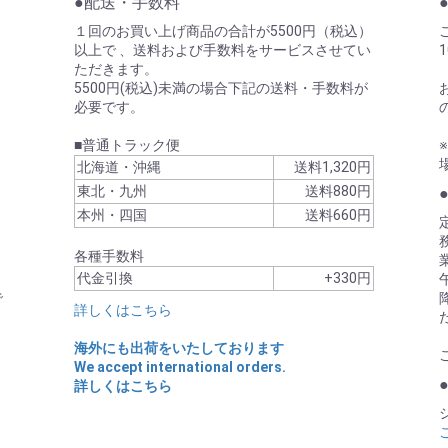
●配送・手数料
けます。
2026/06/12
OKボン
１回のお買い上げ商品の合計が5500円（税込）
くはこちら
スチッ
以上で 、送料および手数料をサービスさせてい
2026/06/10
セダク
て
ただきます。
2026/06/04
PILO
ま
5500円(税込)未満の場合下記の送料・手数料が
必要です。
2026/05/15
PILOT
月)より順次発送いたします。
2026/05/12
PILOT
■普通トラック便
2026/05/09
PIL
北海道・沖縄
送料1,320円
2026/04/17
Tahm
力が簡素化されます。
り
東北・九州
送料880円
Tahm
ひご登録ください。
本州・四国
送料660円
2026/04/15
PILO
お問い合わせください。
詳しく
ま
OKボン
2026/04/10
各種手数料
2026/04/09
PILO
代金引換
+330円
間中の営業について
ルパ
で
日(金)
2026/04/08
PILO
詳しくはこちら
2026/04/06
PILO
問い合わせのお返事は翌営業日
海外にも出荷をいたしております
2026/04/01
Tah
We accept international orders.
売
詳しくはこちら
2026/03/25
OKボ
て
2026/03/13
PILO
能なご注文は、日本郵便クリック
2026/03/11
PILO
お選びいただけます。