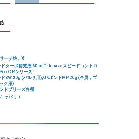
T サーチ娘。X
ンドターボ補充液 60cc
,
Tahmazoスピードコントロ
ro.C Rシリーズ
ドBW 20g (バルサ用)
,
OKボンドMP 20g (金属，プ
ック用)
ンドブリーズ各種
T キャバリエ
OT燃料タンク各種
,
PILOTタイヤ各種
,
PILOT サーチ
T カラマンシ
,
Aフィルム AF34カブイエロー
ンドOKボンド用ノズル
スーパーモデルパテ バルサ
OTピオニー各種