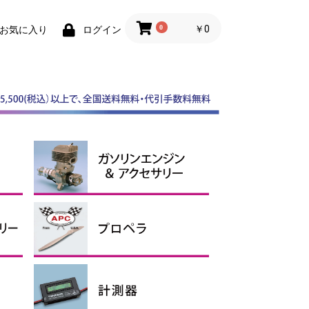
0
￥0
お気に入り
ログイン
スケールスピンナー
ABスピンナー
その他スピンナー
電動用アルミスピンナー
ガソリンエンジン
マフラー
ガソリンアクセサリー、オイ
ル
APCプロペラ
その他プロペラ
エンジン用
電動用Ｅタイプ
電動用SFスロー