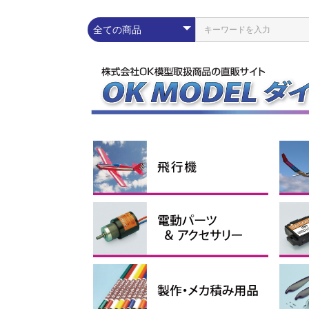
練習機
スポーツ機
スケール機
その他
ラ
エ
ス
グ
コ
Pn
配線パーツ
充放電器・リポメーター
モーター
スピードコントローラー
Lipoバッテリー
電動ダクテッドファン
イーパック
コネ
シリ
プロ
イン
ブラ
アウ
アポ
ブラ
電動
1セル
2セル
3セル
4セル
サ
電
受
ブ
モー
ス
モー
ーツ