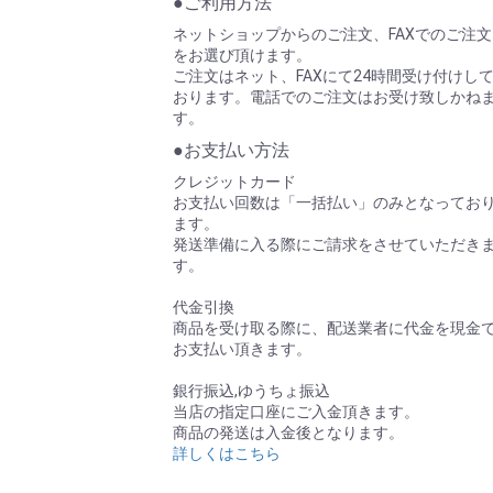
●ご利用方法
在庫確認や商品の問合せにご利用いただ
ネットショップからのご注文、FAXでのご注文
お友達に追加してご活用ください。
詳し
をお選び頂けます。
ご注文はネット、FAXにて24時間受け付けし
2025/08/12
夏季休業について
おります。電話でのご注文はお受け致しかね
8月15日(金)～17日(日)休業致します。
す。
休業期間中にいただいたご注文は18日(
●お支払い方法
2025/05/24
新規会員募集中
クレジットカード
会員登録をしていただくとご注文時の入
お支払い回数は「一括払い」のみとなってお
また、ご注文履歴を確認できます。 ぜ
ます。
登録状況がわからないお客様はお気軽に
発送準備に入る際にご請求をさせていただき
はこちら
す。
2025/04/22
ゴールデンウィーク期
代金引換
商品を受け取る際に、配送業者に代金を現金
営業日 4月28日(月)30日(水)5月1日(木)2
お支払い頂きます。
休業日 4月26,27,29日 5月3,4,5,6日
休業日中にいただいたご注文の発送、お
銀行振込,ゆうちょ振込
に順次ご対応させていただきます。
当店の指定口座にご入金頂きます。
商品の発送は入金後となります。
2025/01/15
安価な配送方法につい
詳しくはこちら
5,500円未満のご注文でポスト投函が可
ポスト（全国一律200円）での発送を