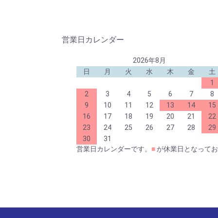
・厚み30㎜以下でA4サイズ程度の封筒に
・代金引換払いは出来ません
・配達日時の指定は出来ません
以上、ご理解の上ご注文時に指定くださ
営業日カレンダー
送料の減額はご注文承諾メールでお知ら
返信メールでは通常配送料が表示されま
2026年8月
日
月
火
水
木
金
土
2024/12/20
年末年始休業（12月2
1
12月29日(日)～1月5日(日)まで休業
す。
2
3
4
5
6
7
8
9
10
11
12
13
14
15
2024/11/29
送料について
16
17
18
19
20
21
22
1回のお買い上げ商品の合計が5,500円(
23
24
25
26
27
28
29
き手数料をサービスさせていただきます
30
31
午前11時までに確定したご注文は、即日
営業日カレンダーです。
■
が休業日となってお
2024/10/03
秋のお買物クーポン配
日頃の感謝の気持ちを込めて、ご注文合
いただけるクーポンをプレゼント中！
「詳しくはこちら」をクリックするとク
ご利用期限 11月20日まで
詳しくはこち