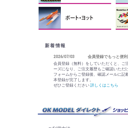
フィルム
リンケージパーツ
テープ、ビス・ナット、スポ
接着剤・ケミカル製品
バルサ・ベニヤ
カーボン素材
瞬間
その
マイ
ス
折
折
折
ンジ
ス
手
新着情報
2026/07/03
会員登録でもっと便利
会員登録（無料）をしていただくと、ご
ーズになり、ご注文履歴もご確認いただ
フォームからご登録後、確認メールに記載
本登録が完了します。
ぜひご登録ください
詳しくはこちら
2025/12/19
年末年始休業（12月3
12月30日(火)～1月4日(日)まで休業
す。 年末27日(土)、29日(月)は営業い
2025/09/07
OK模型のLine公式
青色バッジの認証済みアカウントですの