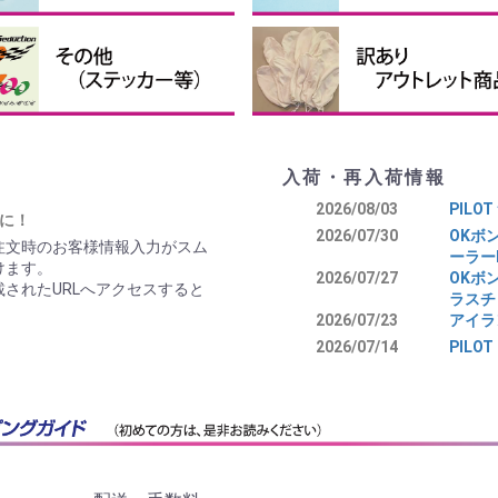
接着剤・補助剤
他の接着剤
クロバルーン、パテなど
ピンナーハブセット
ペラ用ハブ
ペラ用スピンナー
ペラ用ブレード
テッカー・送信機ケース等
投げグライダー
まとめ買い
訳あり、アウトレット商品
入荷・再入荷情報
2026/08/03
PILO
に！
2026/07/30
OKボ
注文時のお客様情報入力がスム
ーラーP
けます。
2026/07/27
OKボン
されたURLへアクセスすると
ラスチ
2026/07/23
アイラ
2026/07/14
PILO
2026/07/09
PIL
0日-1月4日）のご案内
娘。Ｘ
し5日より発送業務を再開いたしま
2026/07/02
PILO
たします。
2026/06/26
OKボ
アカウントが始まりました。
2026/06/19
飛鳥 
で、安心してご利用ください。
2026/06/13
PIL