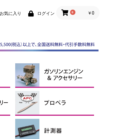
0
￥0
お気に入り
ログイン
スケールスピンナー
ABスピンナー
その他スピンナー
電動用アルミスピンナー
ガソリンエンジン
マフラー
ガソリンアクセサリー、オイ
ル
APCプロペラ
その他プロペラ
エンジン用
電動用Ｅタイプ
電動用SFスロー