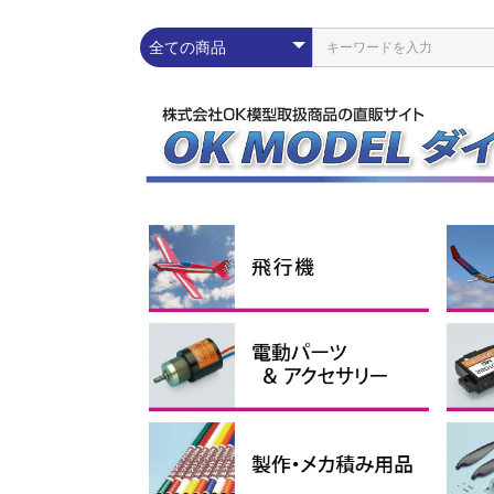
練習機
スポーツ機
スケール機
その他
ラ
エ
ス
グ
コ
Pn
配線パーツ
充放電器・リポメーター
モーター
スピードコントローラー
Lipoバッテリー
電動ダクテッドファン
イーパック
コネ
シリ
プロ
イン
ブラ
アウ
アポ
ブラ
電動
1セル
2セル
3セル
4セル
サ
電
受
ブ
モー
ス
モー
ーツ