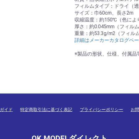
フィルムタイプ：ドライ（透
サイズ：巾60cm、長さ2m
収縮温度：約150℃（色に
厚さ：約0.045mm（フィ
重量：約53.3g/m2（フ
詳細はメーカーカタログペー
※製品の形状、仕様、付属品
ガイド
特定商取引法に基づく表記
プライバシーポリシー
お
OK MODELダイレクト