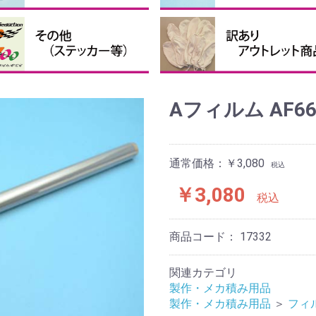
接着剤・補助剤
他の接着剤
クロバルーン、パテなど
ピンナーハブセット
ペラ用ハブ
ペラ用スピンナー
ペラ用ブレード
テッカー・送信機ケース等
投げグライダー
まとめ買い
訳あり、アウトレット商品
Aフィルム AF6
通常価格：￥3,080
税込
￥3,080
税込
商品コード：
17332
関連カテゴリ
製作・メカ積み用品
製作・メカ積み用品
＞
フィ