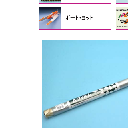
フィルム
リンケージパーツ
テープ、ビス・ナット、スポ
接着剤・ケミカル製品
バルサ・ベニヤ
カーボン素材
瞬間
その
マイ
ス
折
折
折
ンジ
ス
手