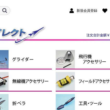
新規会員登録
ダー機
ルロン機
ケール機
ライダーアクセサリー
ンポジットグライダー
P・RTFグライダー
スピンナー
エンジン関連用品
引込脚
固定脚＆尾輪
ホイルパンツ
ホイルストッパー
タイヤ
燃料タンク
エンジンマウント
給油関係小物
その他
クタ・シュリンクチュー
コンコード
ペラアダプター
ナーローターブラシレス
シモーター・ギアボック
ターローターブラシレス
ロモーター
シレスモータースペアパ
用モーターマウント
ーボ＆関連パーツ
圧レギュレーター
信機アクセサリー
サーボ
サーボギア・サーボホーン
サーボアクセサリー
コネクター（サーボ関連）
延長コード
プラグヒート用品
スターター
燃料ポンプ
ター
ター