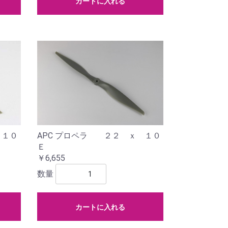
カートに入れる
 １０
APC プロペラ ２２ ｘ １０
Ｅ
￥6,655
数量
カートに入れる