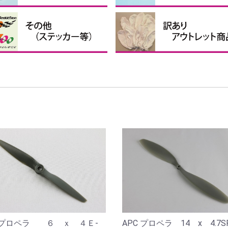
接着剤・補助剤
他の接着剤
クロバルーン、パテなど
ピンナーハブセット
ペラ用ハブ
ペラ用スピンナー
ペラ用ブレード
テッカー・送信機ケース等
投げグライダー
まとめ買い
訳あり、アウトレット商品
C プロペラ ６ ｘ ４Ｅ-
APC プロペラ 14 x 4.7