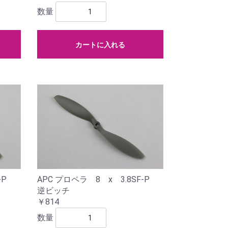
数量
カートに入れる
F-P
APC プロペラ 8 x 3.8SF-P
逆ビッチ
￥814
数量