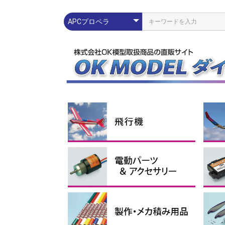
練習機
スポーツ機
スケール機
その他
ラ
エ
ス
グ
コ
Pn
配線パーツ
充放電器・リポメーター
モーター
スピードコントローラー
Lipoバッテリー
電動ダクテッドファン
イーパック
コネ
シリ
プロ
イン
ブラ
アウ
アポ
ブラ
電動
1セル
2セル
3セル
4セル
サ
電
受
ブ
モー
ス
モー
ーツ