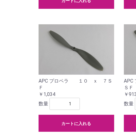
カートに入れる
APC プロペラ １０ ｘ ７Ｓ
AP
Ｆ
ＳＦ
￥1,034
￥91
数量
数量
カートに入れる