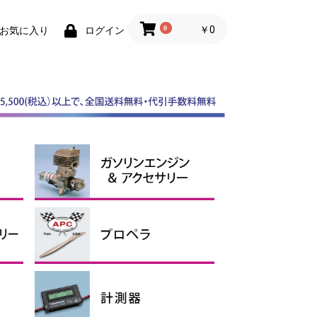
0
￥0
お気に入り
ログイン
スケールスピンナー
ABスピンナー
その他スピンナー
電動用アルミスピンナー
ガソリンエンジン
マフラー
ガソリンアクセサリー、オイ
ル
APCプロペラ
その他プロペラ
エンジン用
電動用Ｅタイプ
電動用SFスロー