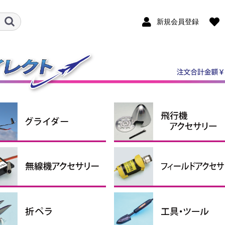
新規会員登録
ダー機
ルロン機
ケール機
ライダーアクセサリー
ンポジットグライダー
P・RTFグライダー
スピンナー
エンジン関連用品
引込脚
固定脚＆尾輪
ホイルパンツ
ホイルストッパー
タイヤ
燃料タンク
エンジンマウント
給油関係小物
その他
クタ・シュリンクチュー
コンコード
ペラアダプター
ナーローターブラシレス
シモーター・ギアボック
ターローターブラシレス
ロモーター
シレスモータースペアパ
用モーターマウント
ーボ＆関連パーツ
圧レギュレーター
信機アクセサリー
サーボ
サーボギア・サーボホーン
サーボアクセサリー
コネクター（サーボ関連）
延長コード
プラグヒート用品
スターター
燃料ポンプ
ター
ター