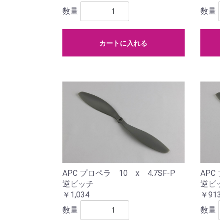
数量
数量
カートに入れる
APC プロペラ 10 x 4.7SF-P
APC
逆ビッチ
逆ビ
￥1,034
￥91
数量
数量