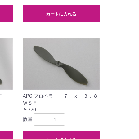
カートに入れる
F
APC プロペラ ７ ｘ ３．８
ＷＳＦ
￥770
数量