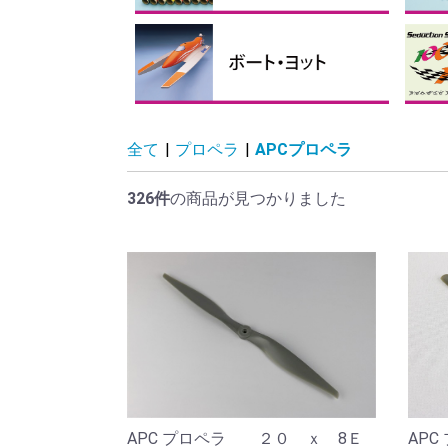
フィルム
リンケージパーツ
テープ、ビス・ナット、スポ
接着剤・ケミカル製品
バルサ・ベニヤ
カーボン素材
瞬間
その
マイ
ス
折
折
折
ンジ
ス
手
全て
|
プロペラ
|
APCプロペラ
326件
の商品が見つかりました
AP
APC プロペラ ２０ ｘ 8Ｅ