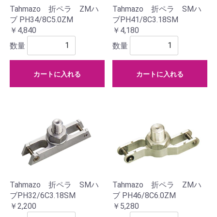
Tahmazo 折ペラ ZMハ
Tahmazo 折ペラ SMハ
ブ PH34/8C5.0ZM
ブPH41/8C3.18SM
￥4,840
￥4,180
数量
数量
カートに入れる
カートに入れる
Tahmazo 折ペラ SMハ
Tahmazo 折ペラ ZMハ
ブPH32/6C3.18SM
ブ PH46/8C6.0ZM
￥2,200
￥5,280