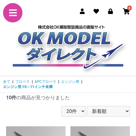
0
全て
|
プロペラ
|
APCプロペラ
|
エンジン用
|
エンジン用:10～11インチ未満
10件
の商品が見つかりました