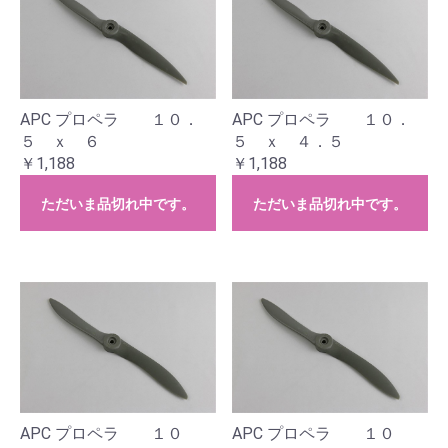
APC プロペラ １０．
APC プロペラ １０．
５ ｘ ６
５ ｘ ４．５
￥1,188
￥1,188
ただいま品切れ中です。
ただいま品切れ中です。
APC プロペラ １０
APC プロペラ １０