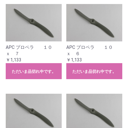
APC プロペラ １０
APC プロペラ １０
ｘ ７
ｘ ６
￥1,133
￥1,133
ただいま品切れ中です。
ただいま品切れ中です。