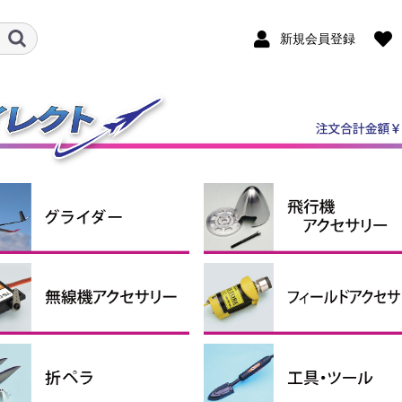
新規会員登録
ダー機
ルロン機
ケール機
ライダーアクセサリー
ンポジットグライダー
P・RTFグライダー
スピンナー
エンジン関連用品
引込脚
固定脚＆尾輪
ホイルパンツ
ホイルストッパー
タイヤ
燃料タンク
エンジンマウント
給油関係小物
その他
クタ・シュリンクチュー
コンコード
ペラアダプター
ナーローターブラシレス
シモーター・ギアボック
ターローターブラシレス
ロモーター
シレスモータースペアパ
用モーターマウント
ーボ＆関連パーツ
圧レギュレーター
信機アクセサリー
サーボ
サーボギア・サーボホーン
サーボアクセサリー
コネクター（サーボ関連）
延長コード
プラグヒート用品
スターター
燃料ポンプ
ター
ター