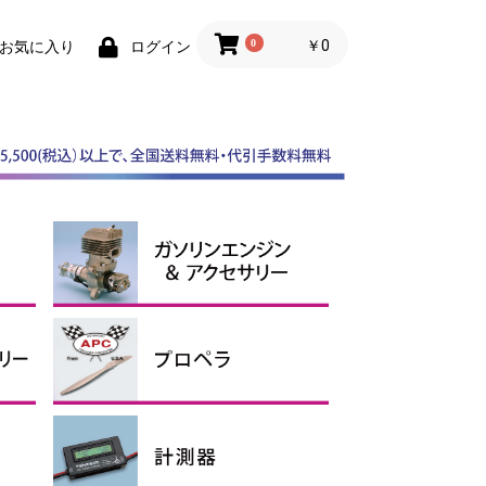
0
￥0
お気に入り
ログイン
スケールスピンナー
ABスピンナー
その他スピンナー
電動用アルミスピンナー
ガソリンエンジン
マフラー
ガソリンアクセサリー、オイ
ル
APCプロペラ
その他プロペラ
エンジン用
電動用Ｅタイプ
電動用SFスロー