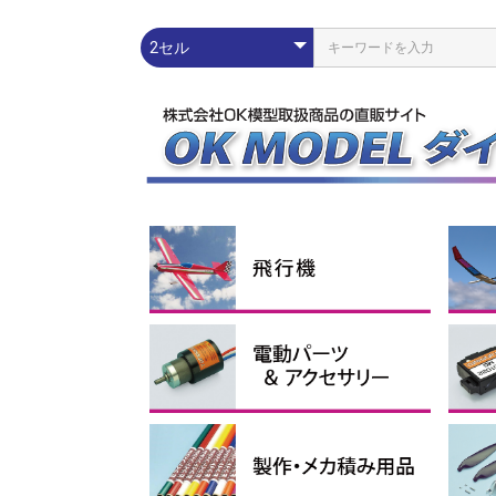
練習機
スポーツ機
スケール機
その他
ラ
エ
ス
グ
コ
Pn
配線パーツ
充放電器・リポメーター
モーター
スピードコントローラー
Lipoバッテリー
電動ダクテッドファン
イーパック
コネ
シリ
プロ
イン
ブラ
アウ
アポ
ブラ
電動
1セル
2セル
3セル
4セル
サ
電
受
ブ
モー
ス
モー
ーツ