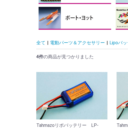
フィルム
リンケージパーツ
テープ、ビス・ナット、スポ
接着剤・ケミカル製品
バルサ・ベニヤ
カーボン素材
瞬間
その
マイ
ス
折
折
折
ンジ
ス
手
全て
|
電動パーツ＆アクセサリー
|
Lipoバ
4件
の商品が見つかりました
Tahmazoリポバッテリー LP-
Tah