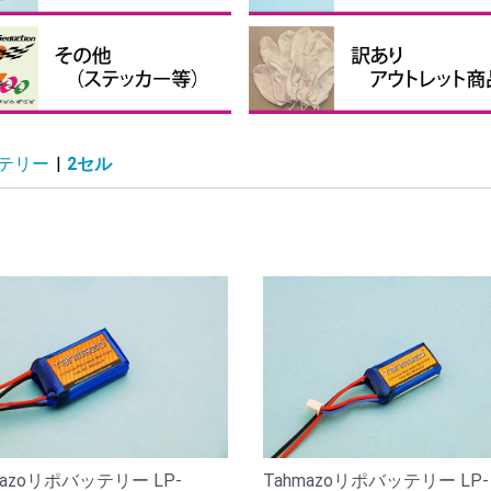
接着剤・補助剤
他の接着剤
クロバルーン、パテなど
ピンナーハブセット
ペラ用ハブ
ペラ用スピンナー
ペラ用ブレード
テッカー・送信機ケース等
投げグライダー
まとめ買い
訳あり、アウトレット商品
ッテリー
|
2セル
mazoリポバッテリー LP-
Tahmazoリポバッテリー LP-