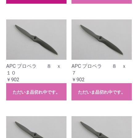
APC プロペラ ８ ｘ
APC プロペラ ８ ｘ
１０
７
￥902
￥902
ただいま品切れ中です。
ただいま品切れ中です。