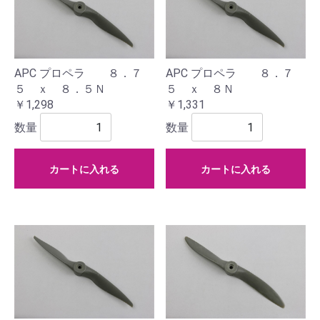
APC プロペラ ８．７
APC プロペラ ８．７
５ ｘ ８．５Ｎ
５ ｘ ８Ｎ
￥1,298
￥1,331
数量
数量
カートに入れる
カートに入れる