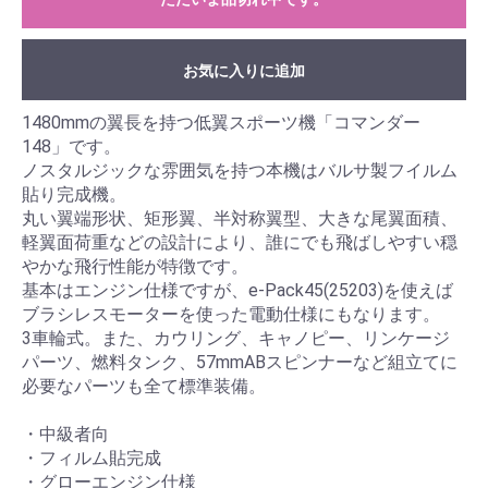
お気に入りに追加
1480mmの翼長を持つ低翼スポーツ機「コマンダー
148」です。
ノスタルジックな雰囲気を持つ本機はバルサ製フイルム
貼り完成機。
丸い翼端形状、矩形翼、半対称翼型、大きな尾翼面積、
軽翼面荷重などの設計により、誰にでも飛ばしやすい穏
やかな飛行性能が特徴です。
基本はエンジン仕様ですが、e-Pack45(25203)を使えば
ブラシレスモーターを使った電動仕様にもなります。
3車輪式。また、カウリング、キャノピー、リンケージ
パーツ、燃料タンク、57mmABスピンナーなど組立てに
必要なパーツも全て標準装備。
・中級者向
・フィルム貼完成
・グローエンジン仕様