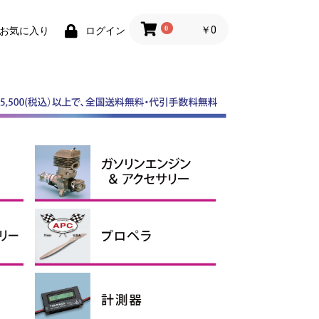
0
￥0
お気に入り
ログイン
スケールスピンナー
ABスピンナー
その他スピンナー
電動用アルミスピンナー
ガソリンエンジン
マフラー
ガソリンアクセサリー、オイ
ル
APCプロペラ
その他プロペラ
エンジン用
電動用Ｅタイプ
電動用SFスロー