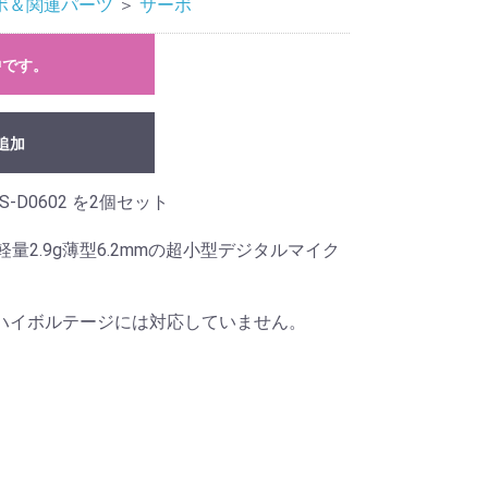
ボ＆関連パーツ
＞
サーボ
中です。
追加
D0602 を2個セット
量2.9g薄型6.2mmの超小型デジタルマイク
ハイボルテージには対応していません。