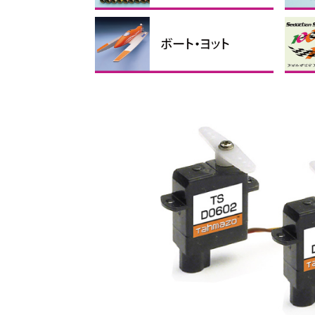
フィルム
リンケージパーツ
テープ、ビス・ナット、スポ
接着剤・ケミカル製品
バルサ・ベニヤ
カーボン素材
瞬間
その
マイ
ス
折
折
折
ンジ
ス
手