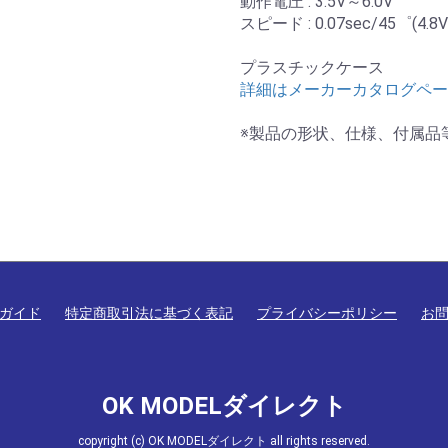
動作電圧 : 3.5V～6.0V
スピード : 0.07sec/45゜(4.
プラスチックケース
詳細はメーカーカタログペー
※製品の形状、仕様、付属品
ガイド
特定商取引法に基づく表記
プライバシーポリシー
お
OK MODELダイレクト
copyright (c) OK MODELダイレクト all rights reserved.