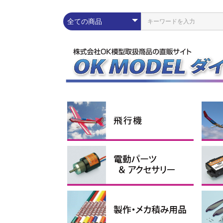
練習機
スポーツ機
スケール機
その他
ラ
エ
ス
グ
コ
Pn
配線パーツ
充放電器・リポメーター
モーター
スピードコントローラー
Lipoバッテリー
電動ダクテッドファン
イーパック
コネ
シリ
プロ
イン
ブラ
アウ
アポ
ブラ
電動
1セル
2セル
3セル
4セル
サ
電
受
ブ
モー
ス
モー
ーツ