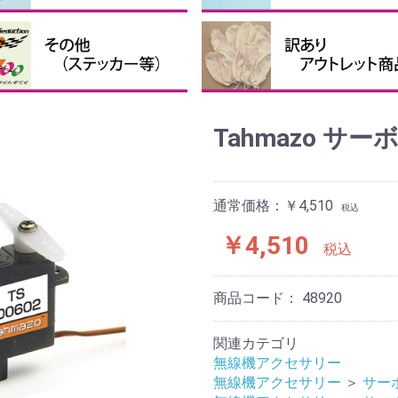
接着剤・補助剤
他の接着剤
クロバルーン、パテなど
ピンナーハブセット
ペラ用ハブ
ペラ用スピンナー
ペラ用ブレード
テッカー・送信機ケース等
投げグライダー
まとめ買い
訳あり、アウトレット商品
Tahmazo サー
通常価格：￥4,510
税込
￥4,510
税込
商品コード：
48920
関連カテゴリ
無線機アクセサリー
無線機アクセサリー
＞
サー