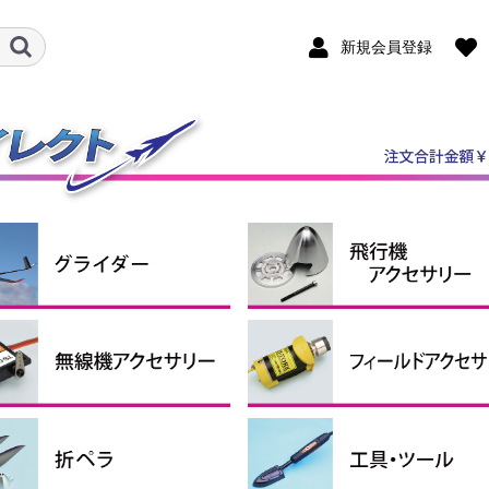
新規会員登録
ダー機
ルロン機
ケール機
ライダーアクセサリー
ンポジットグライダー
P・RTFグライダー
スピンナー
エンジン関連用品
引込脚
固定脚＆尾輪
ホイルパンツ
ホイルストッパー
タイヤ
燃料タンク
エンジンマウント
給油関係小物
その他
クタ・シュリンクチュー
コンコード
ペラアダプター
ナーローターブラシレス
シモーター・ギアボック
ターローターブラシレス
ロモーター
シレスモータースペアパ
用モーターマウント
ーボ＆関連パーツ
圧レギュレーター
信機アクセサリー
サーボ
サーボギア・サーボホーン
サーボアクセサリー
コネクター（サーボ関連）
延長コード
プラグヒート用品
スターター
燃料ポンプ
ター
ター