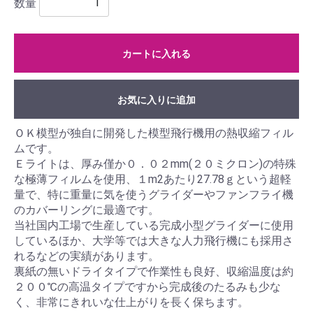
数量
カートに入れる
お気に入りに追加
ＯＫ模型が独自に開発した模型飛行機用の熱収縮フィル
ムです。
Ｅライトは、厚み僅か０．０２mm(２０ミクロン)の特殊
な極薄フィルムを使用、１m2あたり27.78ｇという超軽
量で、特に重量に気を使うグライダーやファンフライ機
のカバーリングに最適です。
当社国内工場で生産している完成小型グライダーに使用
しているほか、大学等では大きな人力飛行機にも採用さ
れるなどの実績があります。
裏紙の無いドライタイプで作業性も良好、収縮温度は約
２００℃の高温タイプですから完成後のたるみも少な
く、非常にきれいな仕上がりを長く保ちます。