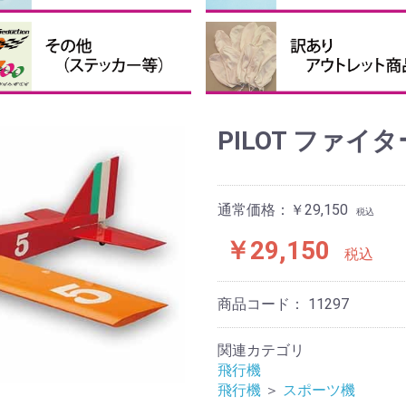
接着剤・補助剤
他の接着剤
クロバルーン、パテなど
ピンナーハブセット
ペラ用ハブ
ペラ用スピンナー
ペラ用ブレード
テッカー・送信機ケース等
投げグライダー
まとめ買い
訳あり、アウトレット商品
PILOT ファイタ
通常価格：￥29,150
税込
￥29,150
税込
商品コード：
11297
関連カテゴリ
飛行機
飛行機
＞
スポーツ機