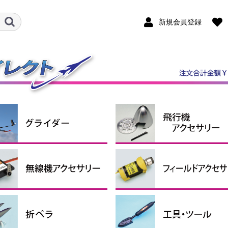
新規会員登録
ダー機
ルロン機
ケール機
ライダーアクセサリー
ンポジットグライダー
P・RTFグライダー
スピンナー
エンジン関連用品
引込脚
固定脚＆尾輪
ホイルパンツ
ホイルストッパー
タイヤ
燃料タンク
エンジンマウント
給油関係小物
その他
クタ・シュリンクチュー
コンコード
ペラアダプター
ナーローターブラシレス
シモーター・ギアボック
ターローターブラシレス
ロモーター
シレスモータースペアパ
用モーターマウント
ーボ＆関連パーツ
圧レギュレーター
信機アクセサリー
サーボ
サーボギア・サーボホーン
サーボアクセサリー
コネクター（サーボ関連）
延長コード
プラグヒート用品
スターター
燃料ポンプ
ター
ター