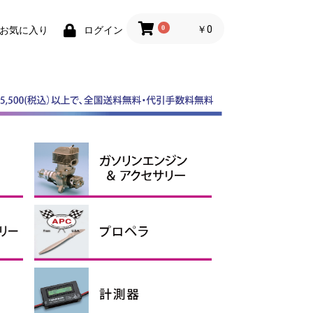
0
￥0
お気に入り
ログイン
スケールスピンナー
ABスピンナー
その他スピンナー
電動用アルミスピンナー
ガソリンエンジン
マフラー
ガソリンアクセサリー、オイ
ル
APCプロペラ
その他プロペラ
エンジン用
電動用Ｅタイプ
電動用SFスロー