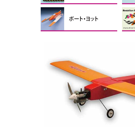
フィルム
リンケージパーツ
テープ、ビス・ナット、スポ
接着剤・ケミカル製品
バルサ・ベニヤ
カーボン素材
瞬間
その
マイ
ス
折
折
折
ンジ
ス
手