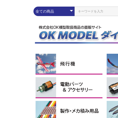
練習機
スポーツ機
スケール機
その他
ラ
エ
ス
グ
コ
Pn
配線パーツ
充放電器・リポメーター
モーター
スピードコントローラー
Lipoバッテリー
電動ダクテッドファン
イーパック
コネ
シリ
プロ
イン
ブラ
アウ
アポ
ブラ
電動
1セル
2セル
3セル
4セル
サ
電
受
ブ
モー
ス
モー
ーツ