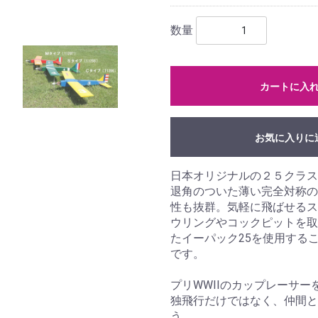
数量
カートに入
お気に入りに
日本オリジナルの２５クラス
退角のついた薄い完全対称の
性も抜群。気軽に飛ばせるス
ウリングやコックピットを取
たイーパック25を使用する
です。
プリWWIIのカップレーサ
独飛行だけではなく、仲間と
う