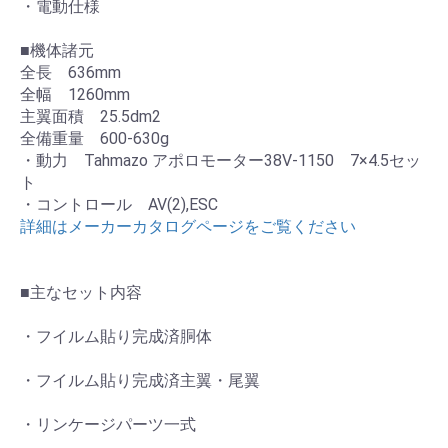
・電動仕様
■機体諸元
全長 636mm
全幅 1260mm
主翼面積 25.5dm2
全備重量 600-630g
・動力 Tahmazo アポロモーター38V-1150 7×4.5セッ
ト
・コントロール AV(2),ESC
詳細はメーカーカタログページをご覧ください
■主なセット内容
・フイルム貼り完成済胴体
・フイルム貼り完成済主翼・尾翼
・リンケージパーツ一式