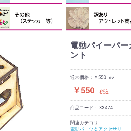
接着剤・補助剤
他の接着剤
クロバルーン、パテなど
ピンナーハブセット
ペラ用ハブ
ペラ用スピンナー
ペラ用ブレード
テッカー・送信機ケース等
投げグライダー
まとめ買い
訳あり、アウトレット商品
電動パイーパー
ント
通常価格：￥550
税込
￥550
税込
商品コード：
33474
関連カテゴリ
電動パーツ＆アクセサリー