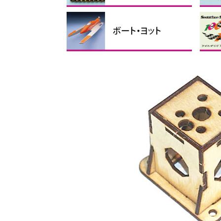
フィルム
リンケージパーツ
テープ、ビス・ナット、スポ
接着剤・ケミカル製品
バルサ・ベニヤ
カーボン素材
瞬間
その
マイ
ス
折
折
折
ンジ
ス
手