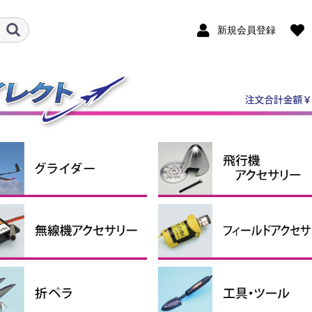
新規会員登録
ダー機
ルロン機
ケール機
ライダーアクセサリー
ンポジットグライダー
P・RTFグライダー
スピンナー
エンジン関連用品
引込脚
固定脚＆尾輪
ホイルパンツ
ホイルストッパー
タイヤ
燃料タンク
エンジンマウント
給油関係小物
その他
クタ・シュリンクチュー
コンコード
ペラアダプター
ナーローターブラシレス
シモーター・ギアボック
ターローターブラシレス
ロモーター
シレスモータースペアパ
用モーターマウント
ーボ＆関連パーツ
圧レギュレーター
信機アクセサリー
サーボ
サーボギア・サーボホーン
サーボアクセサリー
コネクター（サーボ関連）
延長コード
プラグヒート用品
スターター
燃料ポンプ
ター
ター