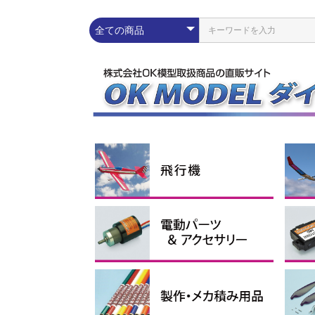
練習機
スポーツ機
スケール機
その他
ラ
エ
ス
グ
コ
Pn
配線パーツ
充放電器・リポメーター
モーター
スピードコントローラー
Lipoバッテリー
電動ダクテッドファン
イーパック
コネ
シリ
プロ
イン
ブラ
アウ
アポ
ブラ
電動
1セル
2セル
3セル
4セル
サ
電
受
ブ
モー
ス
モー
ーツ