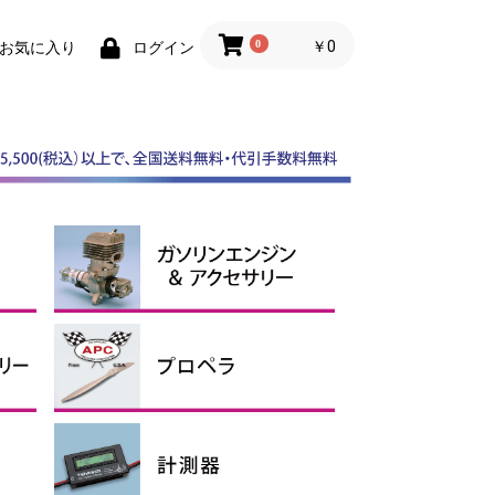
0
￥0
お気に入り
ログイン
スケールスピンナー
ABスピンナー
その他スピンナー
電動用アルミスピンナー
ガソリンエンジン
マフラー
ガソリンアクセサリー、オイ
ル
APCプロペラ
その他プロペラ
エンジン用
電動用Ｅタイプ
電動用SFスロー