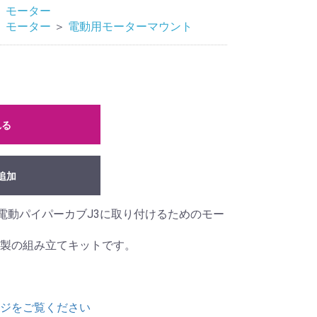
＞
モーター
＞
モーター
＞
電動用モーターマウント
れる
追加
2ｄBMを電動パイパーカブJ3に取り付けるためのモー
製の組み立てキットです。
ジをご覧ください