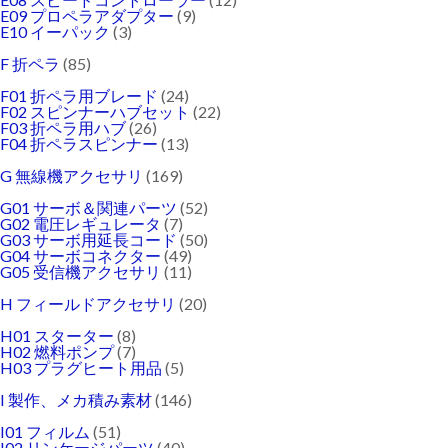
E09 プロペラアダプター
(9)
E10 イーパック
(3)
F 折ペラ
(85)
F01 折ペラ用ブレード
(24)
F02 スピンナーハブセット
(22)
F03 折ペラ用ハブ
(26)
F04 折ペラスピンナー
(13)
G 無線機アクセサリ
(169)
G01 サーボ＆関連パーツ
(52)
G02 電圧レギュレータ
(7)
G03 サーボ用延長コード
(50)
G04 サーボコネクター
(49)
G05 受信機アクセサリ
(11)
H フィールドアクセサリ
(20)
H01 スターター
(8)
H02 燃料ポンプ
(7)
H03 プラグヒート用品
(5)
I 製作、メカ積み素材
(146)
I01 フィルム
(51)
I02 リンケージパーツ
(40)