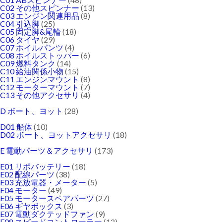
C02 その他スピンナー
(13)
C03 エンジン関連用品
(8)
C04 引込脚
(25)
C05 固定脚&尾輪
(18)
C06 タイヤ
(29)
C07 ホイルパンツ
(4)
C08 ホイルストッパー
(6)
C09 燃料タンク
(14)
C10 給油関係小物
(15)
C11 エンジンマウント
(8)
C12 モーターマウント
(7)
C13 その他アクセサリ
(4)
D ボート、ヨット
(28)
D01 船体
(10)
D02 ボート、ヨットアクセサリ
(18)
E 電動パーツ＆アクセサリ
(173)
E01 リポバッテリー
(18)
E02 配線パーツ
(38)
E03 充放電器・メーター
(5)
E04 モーター
(49)
E05 モータースペアパーツ
(27)
E06 ギヤボックス
(3)
E07 電動ダクテッドファン
(9)
E08 スピードコントローラー
(12)