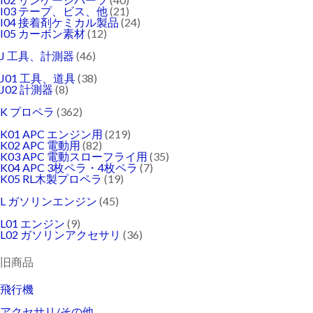
I03 テープ、ビス、他
(21)
I04 接着剤ケミカル製品
(24)
I05 カーボン素材
(12)
J 工具、計測器
(46)
J01 工具、道具
(38)
J02 計測器
(8)
K プロペラ
(362)
K01 APC エンジン用
(219)
K02 APC 電動用
(82)
K03 APC 電動スローフライ用
(35)
K04 APC 3枚ペラ・4枚ペラ
(7)
K05 RL木製プロペラ
(19)
L ガソリンエンジン
(45)
L01 エンジン
(9)
L02 ガソリンアクセサリ
(36)
旧商品
飛行機
アクセサリ/その他