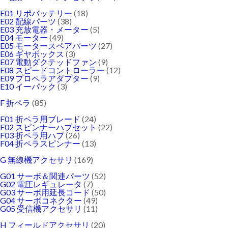
E01 リポバッテリー
(18)
E02 配線パーツ
(38)
E03 充放電器・メーター
(5)
E04 モーター
(49)
E05 モータースペアパーツ
(27)
E06 ギヤボックス
(3)
E07 電動ダクテッドファン
(9)
E08 スピードコントローラー
(12)
E09 プロペラアダプター
(9)
E10 イーパック
(3)
F 折ペラ
(85)
F01 折ペラ用ブレード
(24)
F02 スピンナーハブセット
(22)
F03 折ペラ用ハブ
(26)
F04 折ペラスピンナー
(13)
G 無線機アクセサリ
(169)
G01 サーボ＆関連パーツ
(52)
G02 電圧レギュレータ
(7)
G03 サーボ用延長コード
(50)
G04 サーボコネクター
(49)
G05 受信機アクセサリ
(11)
H フィールドアクセサリ
(20)