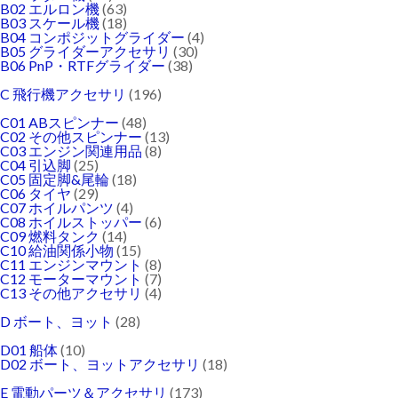
B02 エルロン機
(63)
B03 スケール機
(18)
B04 コンポジットグライダー
(4)
B05 グライダーアクセサリ
(30)
B06 PnP・RTFグライダー
(38)
C 飛行機アクセサリ
(196)
C01 ABスピンナー
(48)
C02 その他スピンナー
(13)
C03 エンジン関連用品
(8)
C04 引込脚
(25)
C05 固定脚&尾輪
(18)
C06 タイヤ
(29)
C07 ホイルパンツ
(4)
C08 ホイルストッパー
(6)
C09 燃料タンク
(14)
C10 給油関係小物
(15)
C11 エンジンマウント
(8)
C12 モーターマウント
(7)
C13 その他アクセサリ
(4)
D ボート、ヨット
(28)
D01 船体
(10)
D02 ボート、ヨットアクセサリ
(18)
E 電動パーツ＆アクセサリ
(173)