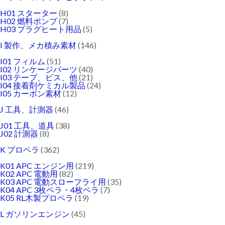
H01 スターター
(8)
H02 燃料ポンプ
(7)
H03 プラグヒート用品
(5)
I 製作、メカ積み素材
(146)
I01 フィルム
(51)
I02 リンケージパーツ
(40)
I03 テープ、ビス、他
(21)
I04 接着剤ケミカル製品
(24)
I05 カーボン素材
(12)
J 工具、計測器
(46)
J01 工具、道具
(38)
J02 計測器
(8)
K プロペラ
(362)
K01 APC エンジン用
(219)
K02 APC 電動用
(82)
K03 APC 電動スローフライ用
(35)
K04 APC 3枚ペラ・4枚ペラ
(7)
K05 RL木製プロペラ
(19)
L ガソリンエンジン
(45)