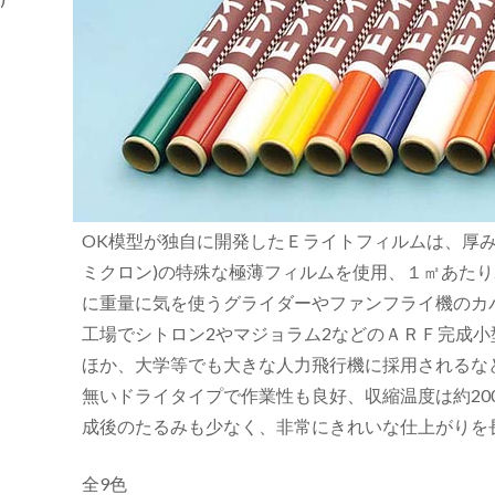
OK模型が独自に開発したＥライトフィルムは、厚み僅
ミクロン)の特殊な極薄フィルムを使用、１㎡あたり2
に重量に気を使うグライダーやファンフライ機のカ
工場でシトロン2やマジョラム2などのＡＲＦ完成
ほか、大学等でも大きな人力飛行機に採用されるな
無いドライタイプで作業性も良好、収縮温度は約20
成後のたるみも少なく、非常にきれいな仕上がりを
全9色