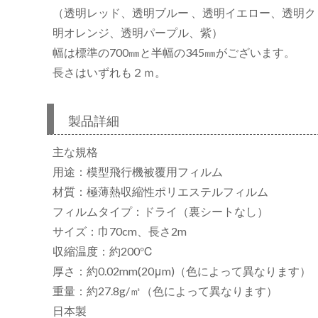
（透明レッド、透明ブルー 、透明イエロー、透明
明オレンジ、透明パープル、紫）
幅は標準の700㎜と半幅の345㎜がございます。
リ
長さはいずれも２ｍ。
製品詳細
主な規格
用途：模型飛行機被覆用フィルム
材質：極薄熱収縮性ポリエステルフィルム
フィルムタイプ：ドライ（裏シートなし）
サイズ：巾70cm、長さ2m
収縮温度：約200℃
厚さ：約0.02mm(20μm)（色によって異なります）
重量：約27.8g/㎡（色によって異なります）
日本製