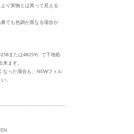
により実物とは異って見える
品番でも色調が異なる場合が
58または48259）で下地処
出来ます。
くなった場合も、NEWフィル
さい。
EEN