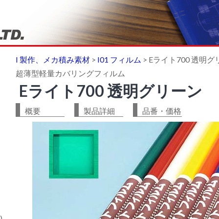
I 製作、メカ積み素材
>
I01 フィルム
>
Eライト700 透明
超薄型軽量カバリングフィルム
Eライト700 透明グリーン
概要
製品詳細
品番・価格
)