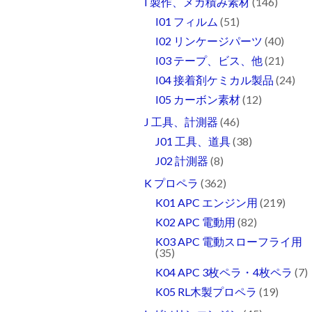
I 製作、メカ積み素材
(146)
I01 フィルム
(51)
I02 リンケージパーツ
(40)
I03 テープ、ビス、他
(21)
I04 接着剤ケミカル製品
(24)
I05 カーボン素材
(12)
J 工具、計測器
(46)
J01 工具、道具
(38)
J02 計測器
(8)
K プロペラ
(362)
K01 APC エンジン用
(219)
K02 APC 電動用
(82)
K03 APC 電動スローフライ用
(35)
K04 APC 3枚ペラ・4枚ペラ
(7)
K05 RL木製プロペラ
(19)