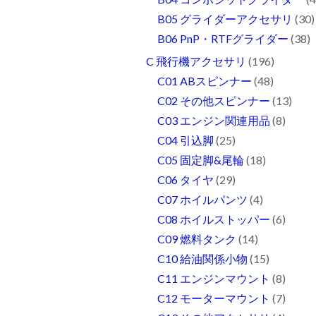
B05 グライダーアクセサリ
(30)
B06 PnP・RTFグライダー
(38)
C 飛行機アクセサリ
(196)
C01 ABスピンナー
(48)
C02 その他スピンナー
(13)
C03 エンジン関連用品
(8)
C04 引込脚
(25)
C05 固定脚&尾輪
(18)
C06 タイヤ
(29)
C07 ホイルパンツ
(4)
C08 ホイルストッパー
(6)
C09 燃料タンク
(14)
C10 給油関係小物
(15)
C11 エンジンマウント
(8)
C12 モーターマウント
(7)