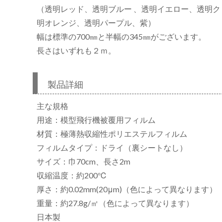
（透明レッド、透明ブルー 、透明イエロー、透明
明オレンジ、透明パープル、紫）
幅は標準の700㎜と半幅の345㎜がございます。
リ
長さはいずれも２ｍ。
製品詳細
主な規格
用途：模型飛行機被覆用フィルム
材質：極薄熱収縮性ポリエステルフィルム
フィルムタイプ：ドライ（裏シートなし）
サイズ：巾70cm、長さ2m
収縮温度：約200℃
厚さ：約0.02mm(20μm)（色によって異なります）
重量：約27.8g/㎡（色によって異なります）
日本製