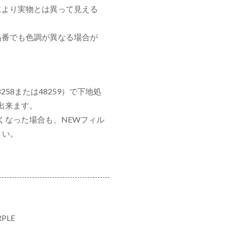
により実物とは異って見える
品番でも色調が異なる場合が
58または48259）で下地処
出来ます。
くなった場合も、NEWフィル
さい。
RPLE