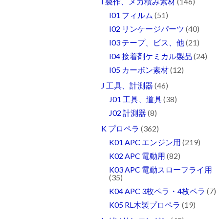
I 製作、メカ積み素材
(146)
I01 フィルム
(51)
I02 リンケージパーツ
(40)
I03 テープ、ビス、他
(21)
I04 接着剤ケミカル製品
(24)
I05 カーボン素材
(12)
J 工具、計測器
(46)
J01 工具、道具
(38)
J02 計測器
(8)
K プロペラ
(362)
K01 APC エンジン用
(219)
K02 APC 電動用
(82)
K03 APC 電動スローフライ用
(35)
K04 APC 3枚ペラ・4枚ペラ
(7)
K05 RL木製プロペラ
(19)