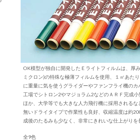
OK模型が独自に開発したＥライトフィルムは、厚み僅
ミクロン)の特殊な極薄フィルムを使用、１㎡あたり2
に重量に気を使うグライダーやファンフライ機のカ
工場でシトロン2やマジョラム2などのＡＲＦ完成
ほか、大学等でも大きな人力飛行機に採用されるな
無いドライタイプで作業性も良好、収縮温度は約20
成後のたるみも少なく、非常にきれいな仕上がりを
全9色