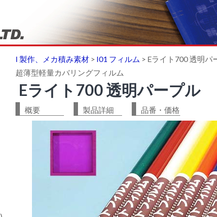
I 製作、メカ積み素材
>
I01 フィルム
>
Eライト700 透明
超薄型軽量カバリングフィルム
Eライト700 透明パープル
概要
製品詳細
品番・価格
)