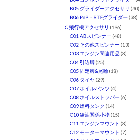
B05 グライダーアクセサリ
(30)
B06 PnP・RTFグライダー
(38)
C 飛行機アクセサリ
(196)
C01 ABスピンナー
(48)
C02 その他スピンナー
(13)
C03 エンジン関連用品
(8)
C04 引込脚
(25)
C05 固定脚&尾輪
(18)
C06 タイヤ
(29)
C07 ホイルパンツ
(4)
C08 ホイルストッパー
(6)
C09 燃料タンク
(14)
C10 給油関係小物
(15)
C11 エンジンマウント
(8)
C12 モーターマウント
(7)