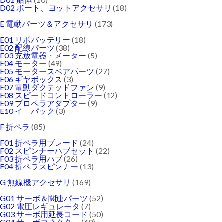
D02 ボート、ヨットアクセサリ
(18)
E 電動パーツ＆アクセサリ
(173)
E01 リポバッテリー
(18)
E02 配線パーツ
(38)
E03 充放電器・メーター
(5)
E04 モーター
(49)
E05 モータースペアパーツ
(27)
E06 ギヤボックス
(3)
E07 電動ダクテッドファン
(9)
E08 スピードコントローラー
(12)
E09 プロペラアダプター
(9)
E10 イーパック
(3)
F 折ペラ
(85)
F01 折ペラ用ブレード
(24)
F02 スピンナーハブセット
(22)
F03 折ペラ用ハブ
(26)
F04 折ペラスピンナー
(13)
G 無線機アクセサリ
(169)
G01 サーボ＆関連パーツ
(52)
G02 電圧レギュレータ
(7)
G03 サーボ用延長コード
(50)
G04 サーボコネクター
(49)