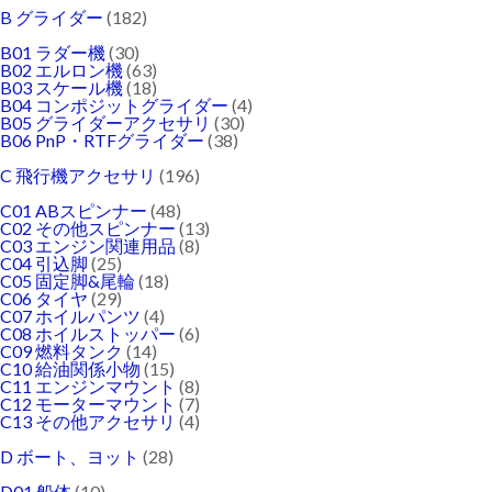
B グライダー
(182)
B01 ラダー機
(30)
B02 エルロン機
(63)
B03 スケール機
(18)
B04 コンポジットグライダー
(4)
B05 グライダーアクセサリ
(30)
B06 PnP・RTFグライダー
(38)
C 飛行機アクセサリ
(196)
C01 ABスピンナー
(48)
C02 その他スピンナー
(13)
C03 エンジン関連用品
(8)
C04 引込脚
(25)
C05 固定脚&尾輪
(18)
C06 タイヤ
(29)
C07 ホイルパンツ
(4)
C08 ホイルストッパー
(6)
C09 燃料タンク
(14)
C10 給油関係小物
(15)
C11 エンジンマウント
(8)
C12 モーターマウント
(7)
C13 その他アクセサリ
(4)
D ボート、ヨット
(28)
D01 船体
(10)