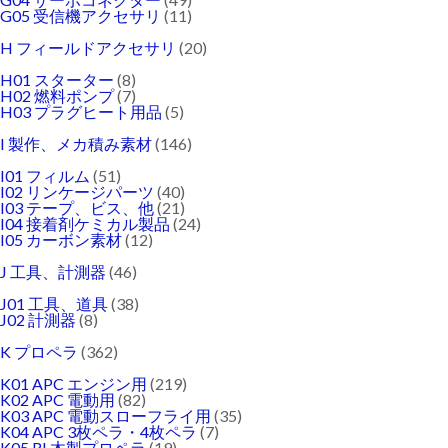
G05 受信機アクセサリ
(11)
H フィールドアクセサリ
(20)
H01 スターター
(8)
H02 燃料ポンプ
(7)
H03 プラグヒート用品
(5)
I 製作、メカ積み素材
(146)
I01 フィルム
(51)
I02 リンケージパーツ
(40)
I03 テープ、ビス、他
(21)
I04 接着剤ケミカル製品
(24)
I05 カーボン素材
(12)
J 工具、計測器
(46)
J01 工具、道具
(38)
J02 計測器
(8)
K プロペラ
(362)
K01 APC エンジン用
(219)
K02 APC 電動用
(82)
K03 APC 電動スローフライ用
(35)
K04 APC 3枚ペラ・4枚ペラ
(7)
K05 RL木製プロペラ
(19)