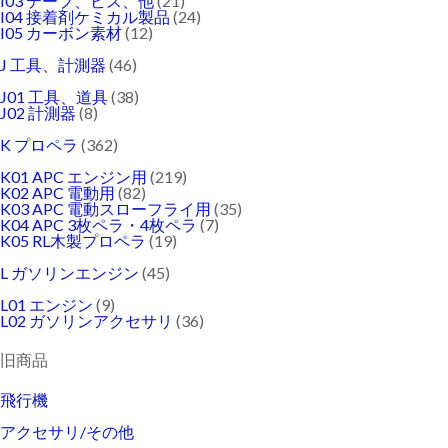
I03 テープ、ビス、他
(21)
I04 接着剤ケミカル製品
(24)
I05 カーボン素材
(12)
J 工具、計測器
(46)
J01 工具、道具
(38)
J02 計測器
(8)
K プロペラ
(362)
K01 APC エンジン用
(219)
K02 APC 電動用
(82)
K03 APC 電動スローフライ用
(35)
K04 APC 3枚ペラ・4枚ペラ
(7)
K05 RL木製プロペラ
(19)
L ガソリンエンジン
(45)
L01 エンジン
(9)
L02 ガソリンアクセサリ
(36)
旧商品
飛行機
アクセサリ/その他