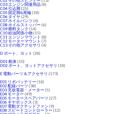
C02 その他スピンナー
(13)
C03 エンジン関連用品
(8)
C04 引込脚
(25)
C05 固定脚&尾輪
(18)
C06 タイヤ
(29)
C07 ホイルパンツ
(4)
C08 ホイルストッパー
(6)
C09 燃料タンク
(14)
C10 給油関係小物
(15)
C11 エンジンマウント
(8)
C12 モーターマウント
(7)
C13 その他アクセサリ
(4)
D ボート、ヨット
(28)
D01 船体
(10)
D02 ボート、ヨットアクセサリ
(18)
E 電動パーツ＆アクセサリ
(173)
E01 リポバッテリー
(18)
E02 配線パーツ
(38)
E03 充放電器・メーター
(5)
E04 モーター
(49)
E05 モータースペアパーツ
(27)
E06 ギヤボックス
(3)
E07 電動ダクテッドファン
(9)
E08 スピードコントローラー
(12)