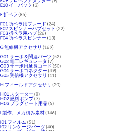
E09 プロペラアダプター
(9)
E10 イーパック
(3)
F 折ペラ
(85)
F01 折ペラ用ブレード
(24)
F02 スピンナーハブセット
(22)
F03 折ペラ用ハブ
(26)
F04 折ペラスピンナー
(13)
G 無線機アクセサリ
(169)
G01 サーボ＆関連パーツ
(52)
G02 電圧レギュレータ
(7)
G03 サーボ用延長コード
(50)
G04 サーボコネクター
(49)
G05 受信機アクセサリ
(11)
H フィールドアクセサリ
(20)
H01 スターター
(8)
H02 燃料ポンプ
(7)
H03 プラグヒート用品
(5)
I 製作、メカ積み素材
(146)
I01 フィルム
(51)
I02 リンケージパーツ
(40)