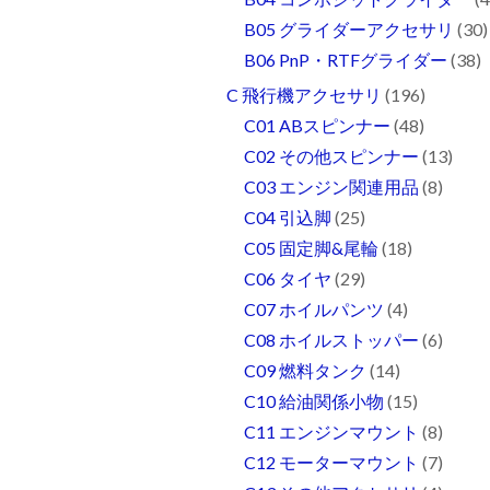
B05 グライダーアクセサリ
(30)
B06 PnP・RTFグライダー
(38)
C 飛行機アクセサリ
(196)
C01 ABスピンナー
(48)
C02 その他スピンナー
(13)
C03 エンジン関連用品
(8)
C04 引込脚
(25)
C05 固定脚&尾輪
(18)
C06 タイヤ
(29)
C07 ホイルパンツ
(4)
C08 ホイルストッパー
(6)
C09 燃料タンク
(14)
C10 給油関係小物
(15)
C11 エンジンマウント
(8)
C12 モーターマウント
(7)