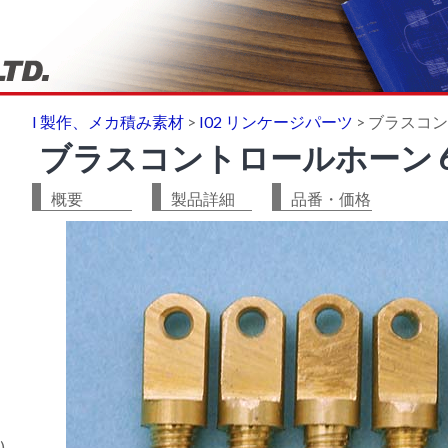
I 製作、メカ積み素材
>
I02 リンケージパーツ
>
ブラスコント
ブラスコントロールホーン 6-M3
概要
製品詳細
品番・価格
)