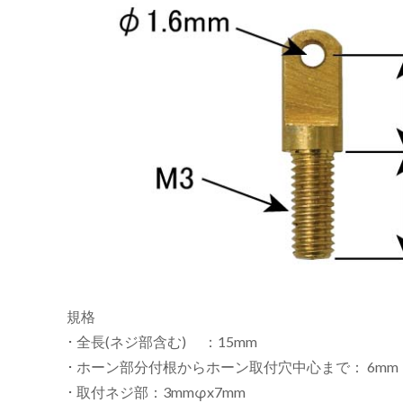
リ
規格
･ 全長(ネジ部含む) ：15mm
･ ホーン部分付根からホーン取付穴中心まで： 6mm
･ 取付ネジ部：3mmφx7mm