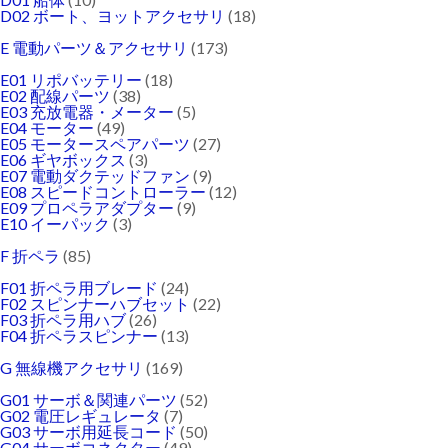
D02 ボート、ヨットアクセサリ
(18)
E 電動パーツ＆アクセサリ
(173)
E01 リポバッテリー
(18)
E02 配線パーツ
(38)
E03 充放電器・メーター
(5)
E04 モーター
(49)
E05 モータースペアパーツ
(27)
E06 ギヤボックス
(3)
E07 電動ダクテッドファン
(9)
E08 スピードコントローラー
(12)
E09 プロペラアダプター
(9)
E10 イーパック
(3)
F 折ペラ
(85)
F01 折ペラ用ブレード
(24)
F02 スピンナーハブセット
(22)
F03 折ペラ用ハブ
(26)
F04 折ペラスピンナー
(13)
G 無線機アクセサリ
(169)
G01 サーボ＆関連パーツ
(52)
G02 電圧レギュレータ
(7)
G03 サーボ用延長コード
(50)
G04 サーボコネクター
(49)