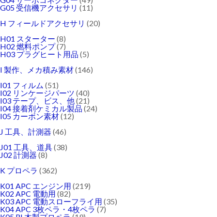
G05 受信機アクセサリ
(11)
H フィールドアクセサリ
(20)
H01 スターター
(8)
H02 燃料ポンプ
(7)
H03 プラグヒート用品
(5)
I 製作、メカ積み素材
(146)
I01 フィルム
(51)
I02 リンケージパーツ
(40)
I03 テープ、ビス、他
(21)
I04 接着剤ケミカル製品
(24)
I05 カーボン素材
(12)
J 工具、計測器
(46)
J01 工具、道具
(38)
J02 計測器
(8)
K プロペラ
(362)
K01 APC エンジン用
(219)
K02 APC 電動用
(82)
K03 APC 電動スローフライ用
(35)
K04 APC 3枚ペラ・4枚ペラ
(7)
K05 RL木製プロペラ
(19)