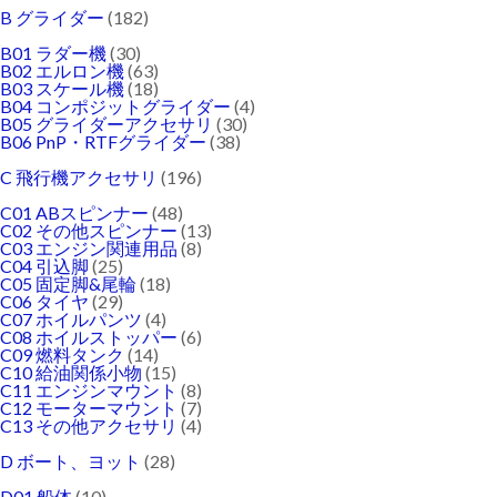
B グライダー
(182)
B01 ラダー機
(30)
B02 エルロン機
(63)
B03 スケール機
(18)
B04 コンポジットグライダー
(4)
B05 グライダーアクセサリ
(30)
B06 PnP・RTFグライダー
(38)
C 飛行機アクセサリ
(196)
C01 ABスピンナー
(48)
C02 その他スピンナー
(13)
C03 エンジン関連用品
(8)
C04 引込脚
(25)
C05 固定脚&尾輪
(18)
C06 タイヤ
(29)
C07 ホイルパンツ
(4)
C08 ホイルストッパー
(6)
C09 燃料タンク
(14)
C10 給油関係小物
(15)
C11 エンジンマウント
(8)
C12 モーターマウント
(7)
C13 その他アクセサリ
(4)
D ボート、ヨット
(28)
D01 船体
(10)