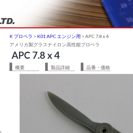
K プロペラ
>
K01 APC エンジン用
>
APC 7.8 x 4
アメリカ製グラスナイロン高性能プロペラ
APC 7.8 x 4
概要
製品詳細
品番・価格
)