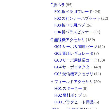
F 折ペラ
(85)
F01 折ペラ用ブレード
(24)
F02 スピンナーハブセット
(22)
F03 折ペラ用ハブ
(26)
F04 折ペラスピンナー
(13)
G 無線機アクセサリ
(169)
G01 サーボ＆関連パーツ
(52)
G02 電圧レギュレータ
(7)
G03 サーボ用延長コード
(50)
G04 サーボコネクター
(49)
G05 受信機アクセサリ
(11)
H フィールドアクセサリ
(20)
H01 スターター
(8)
H02 燃料ポンプ
(7)
H03 プラグヒート用品
(5)