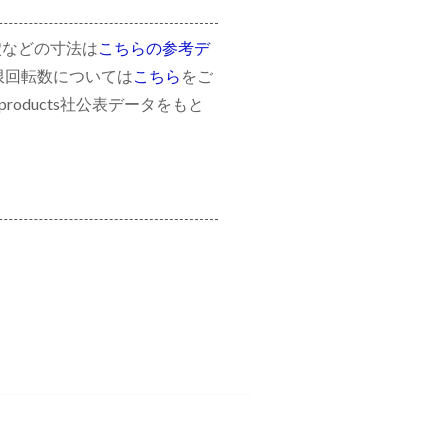
穴などの寸法は
こちらの参考デ
限回転数については
こちら
をご
roducts社公表データをもと