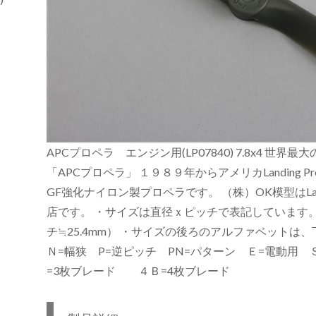
APCプロペラ エンジン用(LP07840) 7.8x4 
「APCプロペラ」 １９８９年からアメリカLanding P
GF強化ナイロン製プロペラです。 （株）OK模型はLandi
店です。 ・サイズは直径ｘピッチで表記しています
チ≒25.4mm） ・サイズの後ろのアルファベットは
Ｎ=幅狭 P=逆ピッチ PN=パターン Ｅ=電動用
=3枚ブレード ４Ｂ=4枚ブレード