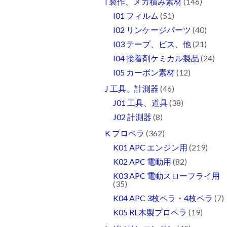
I 製作、メカ積み素材
(146)
I01 フィルム
(51)
I02 リンケージパーツ
(40)
I03 テープ、ビス、他
(21)
I04 接着剤ケミカル製品
(24)
I05 カーボン素材
(12)
J 工具、計測器
(46)
J01 工具、道具
(38)
J02 計測器
(8)
K プロペラ
(362)
K01 APC エンジン用
(219)
K02 APC 電動用
(82)
K03 APC 電動スローフライ用
(35)
K04 APC 3枚ペラ・4枚ペラ
(7)
K05 RL木製プロペラ
(19)