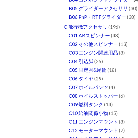
B05 グライダーアクセサリ
(30)
B06 PnP・RTFグライダー
(38)
C 飛行機アクセサリ
(196)
C01 ABスピンナー
(48)
C02 その他スピンナー
(13)
C03 エンジン関連用品
(8)
C04 引込脚
(25)
C05 固定脚&尾輪
(18)
C06 タイヤ
(29)
C07 ホイルパンツ
(4)
C08 ホイルストッパー
(6)
C09 燃料タンク
(14)
C10 給油関係小物
(15)
C11 エンジンマウント
(8)
C12 モーターマウント
(7)