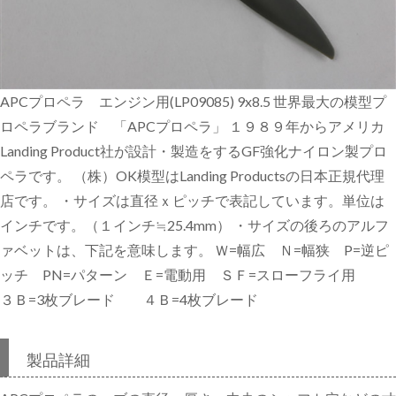
APCプロペラ エンジン用(LP09085) 9x8.5 世界最大の模型プ
ロペラブランド 「APCプロペラ」 １９８９年からアメリカ
Landing Product社が設計・製造をするGF強化ナイロン製プロ
ペラです。 （株）OK模型はLanding Productsの日本正規代理
店です。 ・サイズは直径ｘピッチで表記しています。単位は
インチです。（１インチ≒25.4mm） ・サイズの後ろのアルフ
ァベットは、下記を意味します。 Ｗ=幅広 Ｎ=幅狭 P=逆ピ
ッチ PN=パターン Ｅ=電動用 ＳＦ=スローフライ用
３Ｂ=3枚ブレード ４Ｂ=4枚ブレード
製品詳細