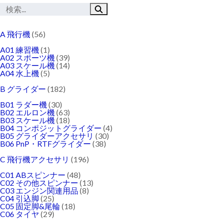
A 飛行機
(56)
A01 練習機
(1)
A02 スポーツ機
(39)
A03 スケール機
(14)
A04 水上機
(5)
B グライダー
(182)
B01 ラダー機
(30)
B02 エルロン機
(63)
B03 スケール機
(18)
B04 コンポジットグライダー
(4)
B05 グライダーアクセサリ
(30)
B06 PnP・RTFグライダー
(38)
C 飛行機アクセサリ
(196)
C01 ABスピンナー
(48)
C02 その他スピンナー
(13)
C03 エンジン関連用品
(8)
C04 引込脚
(25)
C05 固定脚&尾輪
(18)
C06 タイヤ
(29)