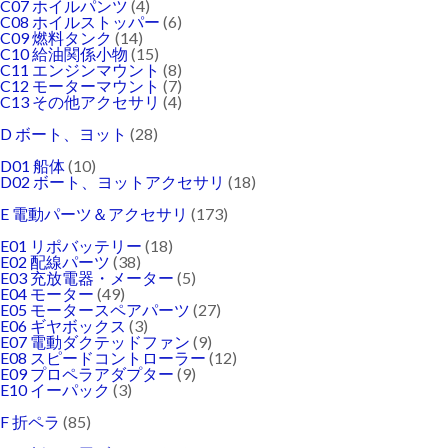
C07 ホイルパンツ
(4)
C08 ホイルストッパー
(6)
C09 燃料タンク
(14)
C10 給油関係小物
(15)
C11 エンジンマウント
(8)
C12 モーターマウント
(7)
C13 その他アクセサリ
(4)
D ボート、ヨット
(28)
D01 船体
(10)
D02 ボート、ヨットアクセサリ
(18)
E 電動パーツ＆アクセサリ
(173)
E01 リポバッテリー
(18)
E02 配線パーツ
(38)
E03 充放電器・メーター
(5)
E04 モーター
(49)
E05 モータースペアパーツ
(27)
E06 ギヤボックス
(3)
E07 電動ダクテッドファン
(9)
E08 スピードコントローラー
(12)
E09 プロペラアダプター
(9)
E10 イーパック
(3)
F 折ペラ
(85)