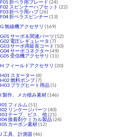
F01 折ペラ用ブレード
(24)
F02 スピンナーハブセット
(22)
F03 折ペラ用ハブ
(26)
F04 折ペラスピンナー
(13)
G 無線機アクセサリ
(169)
G01 サーボ＆関連パーツ
(52)
G02 電圧レギュレータ
(7)
G03 サーボ用延長コード
(50)
G04 サーボコネクター
(49)
G05 受信機アクセサリ
(11)
H フィールドアクセサリ
(20)
H01 スターター
(8)
H02 燃料ポンプ
(7)
H03 プラグヒート用品
(5)
I 製作、メカ積み素材
(146)
I01 フィルム
(51)
I02 リンケージパーツ
(40)
I03 テープ、ビス、他
(21)
I04 接着剤ケミカル製品
(24)
I05 カーボン素材
(12)
J 工具、計測器
(46)