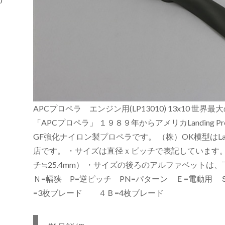
APCプロペラ エンジン用(LP13010) 13x10 
「APCプロペラ」 １９８９年からアメリカLanding P
GF強化ナイロン製プロペラです。 （株）OK模型はLandi
店です。 ・サイズは直径ｘピッチで表記しています
チ≒25.4mm） ・サイズの後ろのアルファベットは
Ｎ=幅狭 P=逆ピッチ PN=パターン Ｅ=電動用
=3枚ブレード ４Ｂ=4枚ブレード