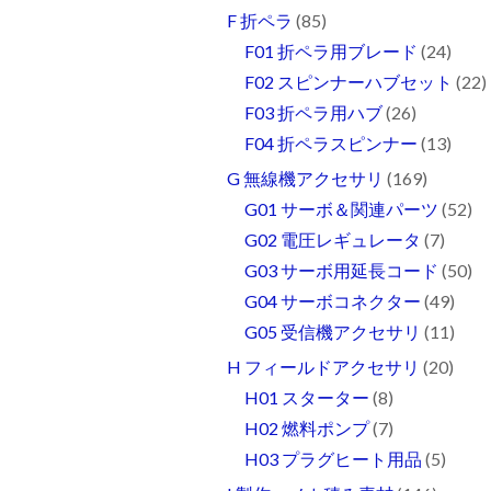
F 折ペラ
(85)
F01 折ペラ用ブレード
(24)
F02 スピンナーハブセット
(22)
F03 折ペラ用ハブ
(26)
F04 折ペラスピンナー
(13)
G 無線機アクセサリ
(169)
G01 サーボ＆関連パーツ
(52)
G02 電圧レギュレータ
(7)
G03 サーボ用延長コード
(50)
G04 サーボコネクター
(49)
G05 受信機アクセサリ
(11)
H フィールドアクセサリ
(20)
H01 スターター
(8)
H02 燃料ポンプ
(7)
H03 プラグヒート用品
(5)