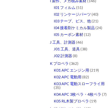
I 製作、メカ積み素材
(146)
I01 フィルム
(51)
I02 リンケージパーツ
(40)
I03 テープ、ビス、他
(21)
I04 接着剤ケミカル製品
(24)
I05 カーボン素材
(12)
J 工具、計測器
(46)
J01 工具、道具
(38)
J02 計測器
(8)
K プロペラ
(362)
K01 APC エンジン用
(219)
K02 APC 電動用
(82)
K03 APC 電動スローフライ用
(35)
K04 APC 3枚ペラ・4枚ペラ
(7)
K05 RL木製プロペラ
(19)