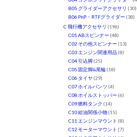
B05 グライダーアクセサリ
(30)
B06 PnP・RTFグライダー
(38)
C 飛行機アクセサリ
(196)
C01 ABスピンナー
(48)
C02 その他スピンナー
(13)
C03 エンジン関連用品
(8)
C04 引込脚
(25)
C05 固定脚&尾輪
(18)
C06 タイヤ
(29)
C07 ホイルパンツ
(4)
C08 ホイルストッパー
(6)
C09 燃料タンク
(14)
C10 給油関係小物
(15)
C11 エンジンマウント
(8)
C12 モーターマウント
(7)