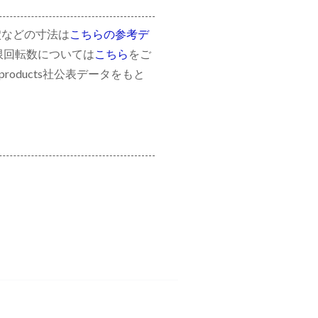
穴などの寸法は
こちらの参考デ
限回転数については
こちら
をご
roducts社公表データをもと