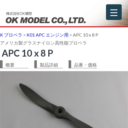
K プロペラ
>
K01 APC エンジン用
>
APC 10 x 8 P
アメリカ製グラスナイロン高性能プロペラ
APC 10 x 8 P
概要
製品詳細
品番・価格