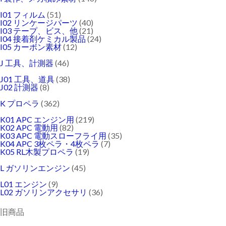
I01 フィルム
(51)
I02 リンケージパーツ
(40)
I03 テープ、ビス、他
(21)
I04 接着剤ケミカル製品
(24)
I05 カーボン素材
(12)
J 工具、計測器
(46)
J01 工具、道具
(38)
J02 計測器
(8)
K プロペラ
(362)
K01 APC エンジン用
(219)
K02 APC 電動用
(82)
K03 APC 電動スローフライ用
(35)
K04 APC 3枚ペラ・4枚ペラ
(7)
K05 RL木製プロペラ
(19)
L ガソリンエンジン
(45)
L01 エンジン
(9)
L02 ガソリンアクセサリ
(36)
旧商品