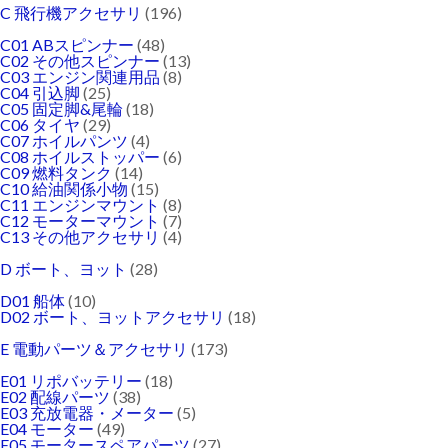
C 飛行機アクセサリ
(196)
C01 ABスピンナー
(48)
C02 その他スピンナー
(13)
C03 エンジン関連用品
(8)
C04 引込脚
(25)
C05 固定脚&尾輪
(18)
C06 タイヤ
(29)
C07 ホイルパンツ
(4)
C08 ホイルストッパー
(6)
C09 燃料タンク
(14)
C10 給油関係小物
(15)
C11 エンジンマウント
(8)
C12 モーターマウント
(7)
C13 その他アクセサリ
(4)
D ボート、ヨット
(28)
D01 船体
(10)
D02 ボート、ヨットアクセサリ
(18)
E 電動パーツ＆アクセサリ
(173)
E01 リポバッテリー
(18)
E02 配線パーツ
(38)
E03 充放電器・メーター
(5)
E04 モーター
(49)
E05 モータースペアパーツ
(27)