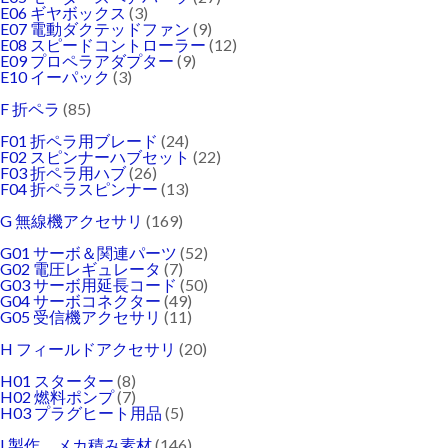
E06 ギヤボックス
(3)
E07 電動ダクテッドファン
(9)
E08 スピードコントローラー
(12)
E09 プロペラアダプター
(9)
E10 イーパック
(3)
F 折ペラ
(85)
F01 折ペラ用ブレード
(24)
F02 スピンナーハブセット
(22)
F03 折ペラ用ハブ
(26)
F04 折ペラスピンナー
(13)
G 無線機アクセサリ
(169)
G01 サーボ＆関連パーツ
(52)
G02 電圧レギュレータ
(7)
G03 サーボ用延長コード
(50)
G04 サーボコネクター
(49)
G05 受信機アクセサリ
(11)
H フィールドアクセサリ
(20)
H01 スターター
(8)
H02 燃料ポンプ
(7)
H03 プラグヒート用品
(5)
I 製作、メカ積み素材
(146)