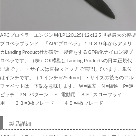
APCプロペラ エンジン用(LP120125) 12x12.5 世界最大の模型
プロペラブランド 「APCプロペラ」 １９８９年からアメリ
カLanding Product社が設計・製造をするGF強化ナイロン製プ
ロペラです。 （株）OK模型はLanding Productsの日本正規代
理店です。 ・サイズは直径ｘピッチで表記しています。単位
はインチです。（１インチ≒25.4mm） ・サイズの後ろのアル
ファベットは、下記を意味します。 Ｗ=幅広 Ｎ=幅狭 P=逆
ピッチ PN=パターン Ｅ=電動用 ＳＦ=スローフライ
用 ３Ｂ=3枚ブレード ４Ｂ=4枚ブレード
製品詳細