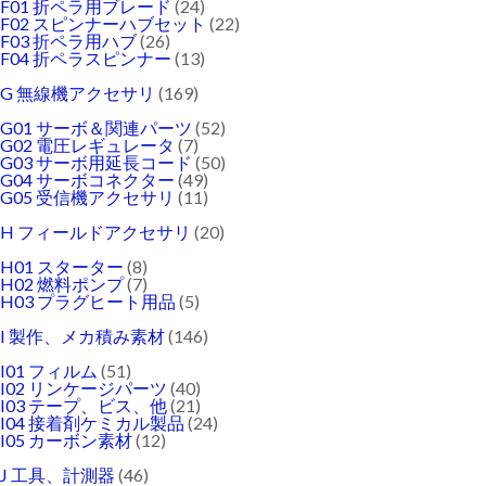
F01 折ペラ用ブレード
(24)
F02 スピンナーハブセット
(22)
F03 折ペラ用ハブ
(26)
F04 折ペラスピンナー
(13)
G 無線機アクセサリ
(169)
G01 サーボ＆関連パーツ
(52)
G02 電圧レギュレータ
(7)
G03 サーボ用延長コード
(50)
G04 サーボコネクター
(49)
G05 受信機アクセサリ
(11)
H フィールドアクセサリ
(20)
H01 スターター
(8)
H02 燃料ポンプ
(7)
H03 プラグヒート用品
(5)
I 製作、メカ積み素材
(146)
I01 フィルム
(51)
I02 リンケージパーツ
(40)
I03 テープ、ビス、他
(21)
I04 接着剤ケミカル製品
(24)
I05 カーボン素材
(12)
J 工具、計測器
(46)