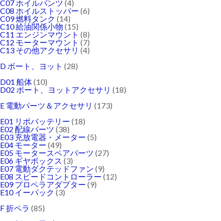
C07 ホイルパンツ
(4)
C08 ホイルストッパー
(6)
C09 燃料タンク
(14)
C10 給油関係小物
(15)
C11 エンジンマウント
(8)
C12 モーターマウント
(7)
C13 その他アクセサリ
(4)
D ボート、ヨット
(28)
D01 船体
(10)
D02 ボート、ヨットアクセサリ
(18)
E 電動パーツ＆アクセサリ
(173)
E01 リポバッテリー
(18)
E02 配線パーツ
(38)
E03 充放電器・メーター
(5)
E04 モーター
(49)
E05 モータースペアパーツ
(27)
E06 ギヤボックス
(3)
E07 電動ダクテッドファン
(9)
E08 スピードコントローラー
(12)
E09 プロペラアダプター
(9)
E10 イーパック
(3)
F 折ペラ
(85)