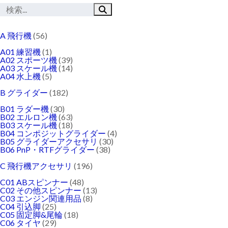
A 飛行機
(56)
A01 練習機
(1)
A02 スポーツ機
(39)
A03 スケール機
(14)
A04 水上機
(5)
B グライダー
(182)
B01 ラダー機
(30)
B02 エルロン機
(63)
B03 スケール機
(18)
B04 コンポジットグライダー
(4)
B05 グライダーアクセサリ
(30)
B06 PnP・RTFグライダー
(38)
C 飛行機アクセサリ
(196)
C01 ABスピンナー
(48)
C02 その他スピンナー
(13)
C03 エンジン関連用品
(8)
C04 引込脚
(25)
C05 固定脚&尾輪
(18)
C06 タイヤ
(29)