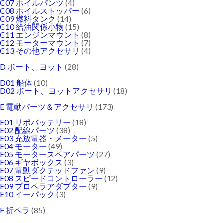
C07 ホイルパンツ
(4)
C08 ホイルストッパー
(6)
C09 燃料タンク
(14)
C10 給油関係小物
(15)
C11 エンジンマウント
(8)
C12 モーターマウント
(7)
C13 その他アクセサリ
(4)
D ボート、ヨット
(28)
D01 船体
(10)
D02 ボート、ヨットアクセサリ
(18)
E 電動パーツ＆アクセサリ
(173)
E01 リポバッテリー
(18)
E02 配線パーツ
(38)
E03 充放電器・メーター
(5)
E04 モーター
(49)
E05 モータースペアパーツ
(27)
E06 ギヤボックス
(3)
E07 電動ダクテッドファン
(9)
E08 スピードコントローラー
(12)
E09 プロペラアダプター
(9)
E10 イーパック
(3)
F 折ペラ
(85)