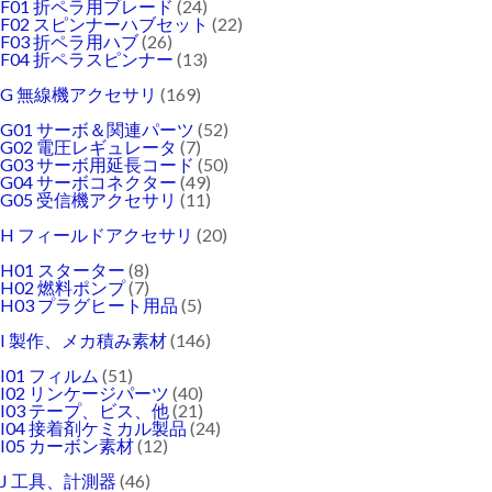
F01 折ペラ用ブレード
(24)
F02 スピンナーハブセット
(22)
F03 折ペラ用ハブ
(26)
F04 折ペラスピンナー
(13)
G 無線機アクセサリ
(169)
G01 サーボ＆関連パーツ
(52)
G02 電圧レギュレータ
(7)
G03 サーボ用延長コード
(50)
G04 サーボコネクター
(49)
G05 受信機アクセサリ
(11)
H フィールドアクセサリ
(20)
H01 スターター
(8)
H02 燃料ポンプ
(7)
H03 プラグヒート用品
(5)
I 製作、メカ積み素材
(146)
I01 フィルム
(51)
I02 リンケージパーツ
(40)
I03 テープ、ビス、他
(21)
I04 接着剤ケミカル製品
(24)
I05 カーボン素材
(12)
J 工具、計測器
(46)