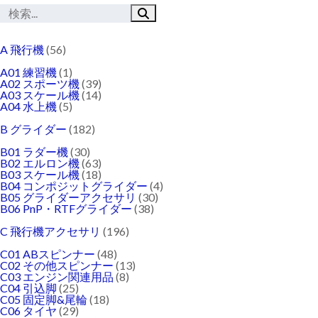
A 飛行機
(56)
A01 練習機
(1)
A02 スポーツ機
(39)
A03 スケール機
(14)
A04 水上機
(5)
B グライダー
(182)
B01 ラダー機
(30)
B02 エルロン機
(63)
B03 スケール機
(18)
B04 コンポジットグライダー
(4)
B05 グライダーアクセサリ
(30)
B06 PnP・RTFグライダー
(38)
C 飛行機アクセサリ
(196)
C01 ABスピンナー
(48)
C02 その他スピンナー
(13)
C03 エンジン関連用品
(8)
C04 引込脚
(25)
C05 固定脚&尾輪
(18)
C06 タイヤ
(29)