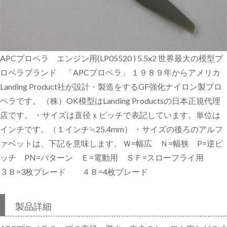
APCプロペラ エンジン用(LP05520 ) 5.5x2 世界最大の模型プ
ロペラブランド 「APCプロペラ」 １９８９年からアメリカ
Landing Product社が設計・製造をするGF強化ナイロン製プロ
ペラです。 （株）OK模型はLanding Productsの日本正規代理
店です。 ・サイズは直径ｘピッチで表記しています。単位は
インチです。（１インチ≒25.4mm） ・サイズの後ろのアルフ
ァベットは、下記を意味します。 Ｗ=幅広 Ｎ=幅狭 P=逆ピ
ッチ PN=パターン Ｅ=電動用 ＳＦ=スローフライ用
３Ｂ=3枚ブレード ４Ｂ=4枚ブレード
製品詳細