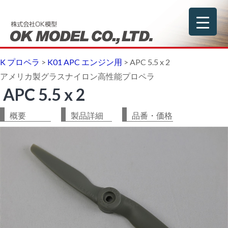
K プロペラ
>
K01 APC エンジン用
>
APC 5.5 x 2
アメリカ製グラスナイロン高性能プロペラ
APC 5.5 x 2
概要
製品詳細
品番・価格