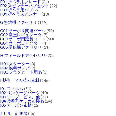
F01 折ペラ用ブレード
(24)
F02 スピンナーハブセット
(22)
F03 折ペラ用ハブ
(26)
F04 折ペラスピンナー
(13)
G 無線機アクセサリ
(169)
G01 サーボ＆関連パーツ
(52)
G02 電圧レギュレータ
(7)
G03 サーボ用延長コード
(50)
G04 サーボコネクター
(49)
G05 受信機アクセサリ
(11)
H フィールドアクセサリ
(20)
H01 スターター
(8)
H02 燃料ポンプ
(7)
H03 プラグヒート用品
(5)
I 製作、メカ積み素材
(146)
I01 フィルム
(51)
I02 リンケージパーツ
(40)
I03 テープ、ビス、他
(21)
I04 接着剤ケミカル製品
(24)
I05 カーボン素材
(12)
J 工具、計測器
(46)