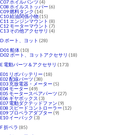
C07 ホイルパンツ
(4)
C08 ホイルストッパー
(6)
C09 燃料タンク
(14)
C10 給油関係小物
(15)
C11 エンジンマウント
(8)
C12 モーターマウント
(7)
C13 その他アクセサリ
(4)
D ボート、ヨット
(28)
D01 船体
(10)
D02 ボート、ヨットアクセサリ
(18)
E 電動パーツ＆アクセサリ
(173)
E01 リポバッテリー
(18)
E02 配線パーツ
(38)
E03 充放電器・メーター
(5)
E04 モーター
(49)
E05 モータースペアパーツ
(27)
E06 ギヤボックス
(3)
E07 電動ダクテッドファン
(9)
E08 スピードコントローラー
(12)
E09 プロペラアダプター
(9)
E10 イーパック
(3)
F 折ペラ
(85)