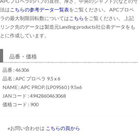
APCプロペラのハブの直径、厚さ、中央のシャフト穴などの寸
法は
こちらの参考データ一覧表
をご覧ください。 APCプロペ
ラの最大制限回転数については
こちら
をご覧ください。 上記
リンク先のデータは製造元Landing products社公表データをも
とに作成しています。
品番・価格
品番 : 46306
品名 : APC プロペラ 9.5 x 6
NAME : APC PROP. (LP09560 ) 9.5x6
JANコード : 4942860463068
価格コード : 900
※お問い合わせは
こちらの頁から