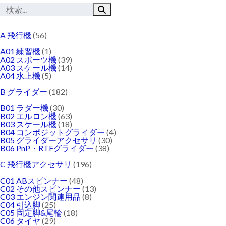
A 飛行機
(56)
A01 練習機
(1)
A02 スポーツ機
(39)
A03 スケール機
(14)
A04 水上機
(5)
B グライダー
(182)
B01 ラダー機
(30)
B02 エルロン機
(63)
B03 スケール機
(18)
B04 コンポジットグライダー
(4)
B05 グライダーアクセサリ
(30)
B06 PnP・RTFグライダー
(38)
C 飛行機アクセサリ
(196)
C01 ABスピンナー
(48)
C02 その他スピンナー
(13)
C03 エンジン関連用品
(8)
C04 引込脚
(25)
C05 固定脚&尾輪
(18)
C06 タイヤ
(29)