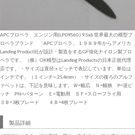
APCプロペラ エンジン用(LP09560 ) 9.5x6 世界最大の模型プ
ロペラブランド 「APCプロペラ」 １９８９年からアメリカ
Landing Product社が設計・製造をするGF強化ナイロン製プロ
ペラです。 （株）OK模型はLanding Productsの日本正規代理
店です。 ・サイズは直径ｘピッチで表記しています。単位は
インチです。（１インチ≒25.4mm） ・サイズの後ろのアルフ
ァベットは、下記を意味します。 Ｗ=幅広 Ｎ=幅狭 P=逆ピ
ッチ PN=パターン Ｅ=電動用 ＳＦ=スローフライ用
３Ｂ=3枚ブレード ４Ｂ=4枚ブレード
製品詳細