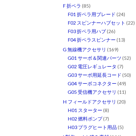
F 折ペラ
(85)
F01 折ペラ用ブレード
(24)
F02 スピンナーハブセット
(22)
F03 折ペラ用ハブ
(26)
F04 折ペラスピンナー
(13)
G 無線機アクセサリ
(169)
G01 サーボ＆関連パーツ
(52)
G02 電圧レギュレータ
(7)
G03 サーボ用延長コード
(50)
G04 サーボコネクター
(49)
G05 受信機アクセサリ
(11)
H フィールドアクセサリ
(20)
H01 スターター
(8)
H02 燃料ポンプ
(7)
H03 プラグヒート用品
(5)