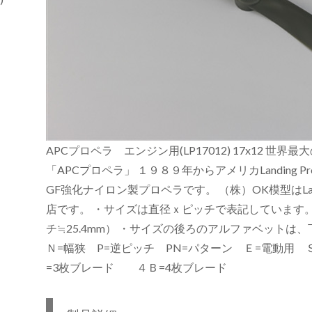
APCプロペラ エンジン用(LP17012) 17x12 
「APCプロペラ」 １９８９年からアメリカLanding P
GF強化ナイロン製プロペラです。 （株）OK模型はLandi
店です。 ・サイズは直径ｘピッチで表記しています
チ≒25.4mm） ・サイズの後ろのアルファベットは
Ｎ=幅狭 P=逆ピッチ PN=パターン Ｅ=電動用
=3枚ブレード ４Ｂ=4枚ブレード