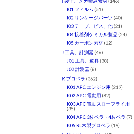
I 製作、メカ積み素材
(146)
I01 フィルム
(51)
I02 リンケージパーツ
(40)
I03 テープ、ビス、他
(21)
I04 接着剤ケミカル製品
(24)
I05 カーボン素材
(12)
J 工具、計測器
(46)
J01 工具、道具
(38)
J02 計測器
(8)
K プロペラ
(362)
K01 APC エンジン用
(219)
K02 APC 電動用
(82)
K03 APC 電動スローフライ用
(35)
K04 APC 3枚ペラ・4枚ペラ
(7)
K05 RL木製プロペラ
(19)