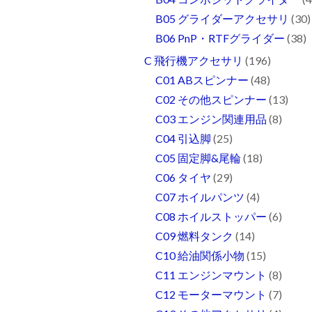
B05 グライダーアクセサリ
(30)
B06 PnP・RTFグライダー
(38)
C 飛行機アクセサリ
(196)
C01 ABスピンナー
(48)
C02 その他スピンナー
(13)
C03 エンジン関連用品
(8)
C04 引込脚
(25)
C05 固定脚&尾輪
(18)
C06 タイヤ
(29)
C07 ホイルパンツ
(4)
C08 ホイルストッパー
(6)
C09 燃料タンク
(14)
C10 給油関係小物
(15)
C11 エンジンマウント
(8)
C12 モーターマウント
(7)