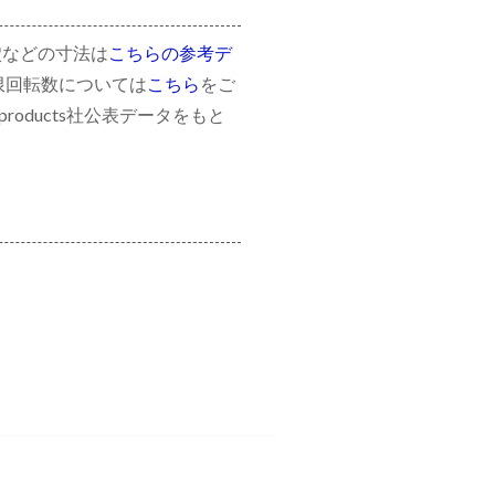
穴などの寸法は
こちらの参考デ
限回転数については
こちら
をご
roducts社公表データをもと