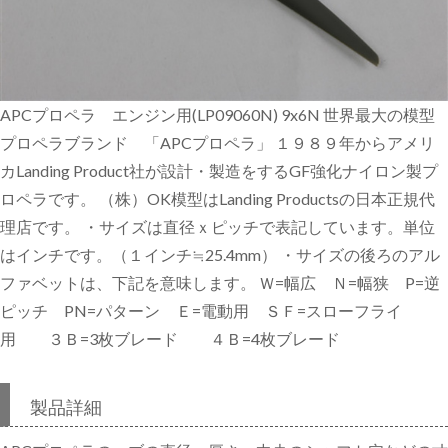
APCプロペラ エンジン用(LP09060N) 9x6N 世界最大の模型
プロペラブランド 「APCプロペラ」 １９８９年からアメリ
カLanding Product社が設計・製造をするGF強化ナイロン製プ
ロペラです。 （株）OK模型はLanding Productsの日本正規代
理店です。 ・サイズは直径ｘピッチで表記しています。単位
はインチです。（１インチ≒25.4mm） ・サイズの後ろのアル
ファベットは、下記を意味します。 Ｗ=幅広 Ｎ=幅狭 P=逆
ピッチ PN=パターン Ｅ=電動用 ＳＦ=スローフライ
用 ３Ｂ=3枚ブレード ４Ｂ=4枚ブレード
製品詳細