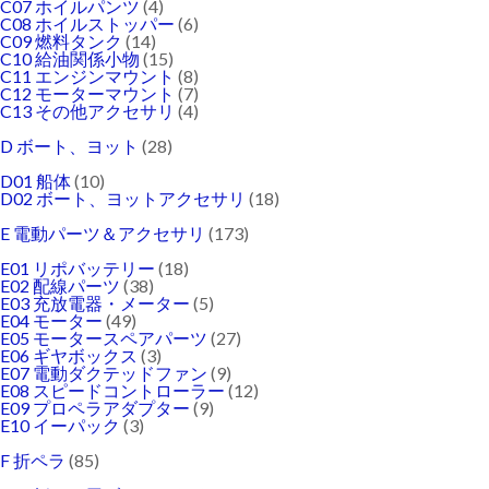
C07 ホイルパンツ
(4)
C08 ホイルストッパー
(6)
C09 燃料タンク
(14)
C10 給油関係小物
(15)
C11 エンジンマウント
(8)
C12 モーターマウント
(7)
C13 その他アクセサリ
(4)
D ボート、ヨット
(28)
D01 船体
(10)
D02 ボート、ヨットアクセサリ
(18)
E 電動パーツ＆アクセサリ
(173)
E01 リポバッテリー
(18)
E02 配線パーツ
(38)
E03 充放電器・メーター
(5)
E04 モーター
(49)
E05 モータースペアパーツ
(27)
E06 ギヤボックス
(3)
E07 電動ダクテッドファン
(9)
E08 スピードコントローラー
(12)
E09 プロペラアダプター
(9)
E10 イーパック
(3)
F 折ペラ
(85)