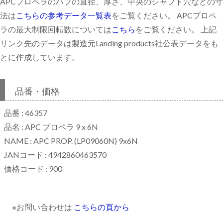
APCプロペラのハブの直径、厚さ、中央のシャフト穴などの寸
法は
こちらの参考データ一覧表
をご覧ください。 APCプロペ
ラの最大制限回転数については
こちら
をご覧ください。 上記
リンク先のデータは製造元Landing products社公表データをも
とに作成しています。
品番・価格
品番 : 46357
品名 : APC プロペラ 9 x 6N
NAME : APC PROP. (LP09060N) 9x6N
JANコード : 4942860463570
価格コード : 900
※お問い合わせは
こちらの頁から