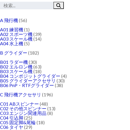
A 飛行機
(56)
A01 練習機
(1)
A02 スポーツ機
(39)
A03 スケール機
(14)
A04 水上機
(5)
B グライダー
(182)
B01 ラダー機
(30)
B02 エルロン機
(63)
B03 スケール機
(18)
B04 コンポジットグライダー
(4)
B05 グライダーアクセサリ
(30)
B06 PnP・RTFグライダー
(38)
C 飛行機アクセサリ
(196)
C01 ABスピンナー
(48)
C02 その他スピンナー
(13)
C03 エンジン関連用品
(8)
C04 引込脚
(25)
C05 固定脚&尾輪
(18)
C06 タイヤ
(29)