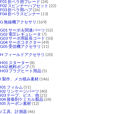
F01 折ペラ用ブレード
(24)
F02 スピンナーハブセット
(22)
F03 折ペラ用ハブ
(26)
F04 折ペラスピンナー
(13)
G 無線機アクセサリ
(169)
G01 サーボ＆関連パーツ
(52)
G02 電圧レギュレータ
(7)
G03 サーボ用延長コード
(50)
G04 サーボコネクター
(49)
G05 受信機アクセサリ
(11)
H フィールドアクセサリ
(20)
H01 スターター
(8)
H02 燃料ポンプ
(7)
H03 プラグヒート用品
(5)
I 製作、メカ積み素材
(146)
I01 フィルム
(51)
I02 リンケージパーツ
(40)
I03 テープ、ビス、他
(21)
I04 接着剤ケミカル製品
(24)
I05 カーボン素材
(12)
J 工具、計測器
(46)