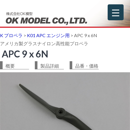
K プロペラ
>
K01 APC エンジン用
>
APC 9 x 6N
アメリカ製グラスナイロン高性能プロペラ
APC 9 x 6N
概要
製品詳細
品番・価格