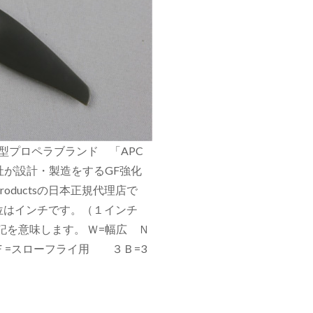
大の模型プロペラブランド 「APC
ct社が設計・製造をするGF強化
roductsの日本正規代理店で
位はインチです。（１インチ
下記を意味します。 Ｗ=幅広 Ｎ
ＳＦ=スローフライ用 ３Ｂ=3