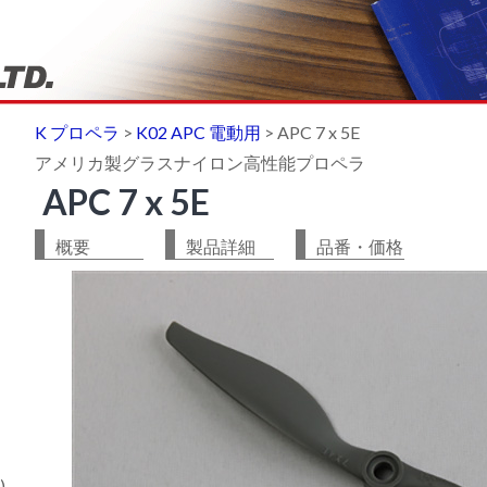
K プロペラ
>
K02 APC 電動用
>
APC 7 x 5E
アメリカ製グラスナイロン高性能プロペラ
APC 7 x 5E
概要
製品詳細
品番・価格
)