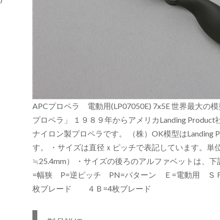
APCプロペラ 電動用(LP07050E) 7x5E 世界最
プロペラ」 １９８９年からアメリカLanding Produ
ナイロン製プロペラです。 （株）OK模型はLanding P
す。 ・サイズは直径ｘピッチで表記しています。単
≒25.4mm） ・サイズの後ろのアルファベットは、
=幅狭 P=逆ピッチ PN=パターン Ｅ=電動用 
枚ブレード ４Ｂ=4枚ブレード