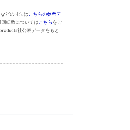
穴などの寸法は
こちらの参考デ
限回転数については
こちら
をご
roducts社公表データをもと