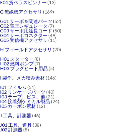
F04 折ペラスピンナー
(13)
G 無線機アクセサリ
(169)
G01 サーボ＆関連パーツ
(52)
G02 電圧レギュレータ
(7)
G03 サーボ用延長コード
(50)
G04 サーボコネクター
(49)
G05 受信機アクセサリ
(11)
H フィールドアクセサリ
(20)
H01 スターター
(8)
H02 燃料ポンプ
(7)
H03 プラグヒート用品
(5)
I 製作、メカ積み素材
(146)
I01 フィルム
(51)
I02 リンケージパーツ
(40)
I03 テープ、ビス、他
(21)
I04 接着剤ケミカル製品
(24)
I05 カーボン素材
(12)
J 工具、計測器
(46)
J01 工具、道具
(38)
J02 計測器
(8)