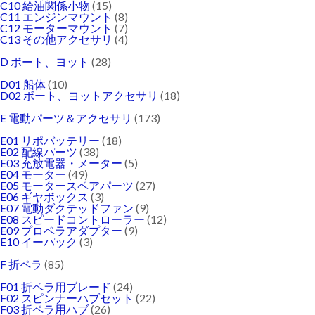
C10 給油関係小物
(15)
C11 エンジンマウント
(8)
C12 モーターマウント
(7)
C13 その他アクセサリ
(4)
D ボート、ヨット
(28)
D01 船体
(10)
D02 ボート、ヨットアクセサリ
(18)
E 電動パーツ＆アクセサリ
(173)
E01 リポバッテリー
(18)
E02 配線パーツ
(38)
E03 充放電器・メーター
(5)
E04 モーター
(49)
E05 モータースペアパーツ
(27)
E06 ギヤボックス
(3)
E07 電動ダクテッドファン
(9)
E08 スピードコントローラー
(12)
E09 プロペラアダプター
(9)
E10 イーパック
(3)
F 折ペラ
(85)
F01 折ペラ用ブレード
(24)
F02 スピンナーハブセット
(22)
F03 折ペラ用ハブ
(26)