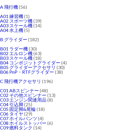
A 飛行機
(56)
A01 練習機
(1)
A02 スポーツ機
(39)
A03 スケール機
(14)
A04 水上機
(5)
B グライダー
(182)
B01 ラダー機
(30)
B02 エルロン機
(63)
B03 スケール機
(18)
B04 コンポジットグライダー
(4)
B05 グライダーアクセサリ
(30)
B06 PnP・RTFグライダー
(38)
C 飛行機アクセサリ
(196)
C01 ABスピンナー
(48)
C02 その他スピンナー
(13)
C03 エンジン関連用品
(8)
C04 引込脚
(25)
C05 固定脚&尾輪
(18)
C06 タイヤ
(29)
C07 ホイルパンツ
(4)
C08 ホイルストッパー
(6)
C09 燃料タンク
(14)