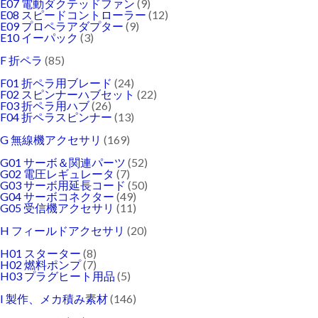
E07 電動ダクテッドファン
(9)
E08 スピードコントローラー
(12)
E09 プロペラアダプター
(9)
E10 イーパック
(3)
F 折ペラ
(85)
F01 折ペラ用ブレード
(24)
F02 スピンナーハブセット
(22)
F03 折ペラ用ハブ
(26)
F04 折ペラスピンナー
(13)
G 無線機アクセサリ
(169)
G01 サーボ＆関連パーツ
(52)
G02 電圧レギュレータ
(7)
G03 サーボ用延長コード
(50)
G04 サーボコネクター
(49)
G05 受信機アクセサリ
(11)
H フィールドアクセサリ
(20)
H01 スターター
(8)
H02 燃料ポンプ
(7)
H03 プラグヒート用品
(5)
I 製作、メカ積み素材
(146)