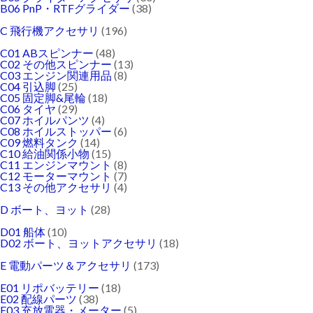
B06 PnP・RTFグライダー
(38)
C 飛行機アクセサリ
(196)
C01 ABスピンナー
(48)
C02 その他スピンナー
(13)
C03 エンジン関連用品
(8)
C04 引込脚
(25)
C05 固定脚&尾輪
(18)
C06 タイヤ
(29)
C07 ホイルパンツ
(4)
C08 ホイルストッパー
(6)
C09 燃料タンク
(14)
C10 給油関係小物
(15)
C11 エンジンマウント
(8)
C12 モーターマウント
(7)
C13 その他アクセサリ
(4)
D ボート、ヨット
(28)
D01 船体
(10)
D02 ボート、ヨットアクセサリ
(18)
E 電動パーツ＆アクセサリ
(173)
E01 リポバッテリー
(18)
E02 配線パーツ
(38)
E03 充放電器・メーター
(5)