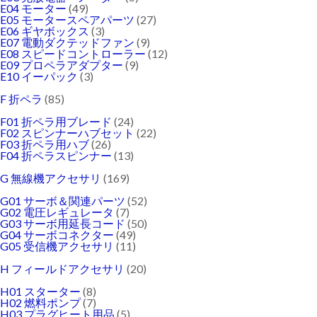
E04 モーター
(49)
E05 モータースペアパーツ
(27)
E06 ギヤボックス
(3)
E07 電動ダクテッドファン
(9)
E08 スピードコントローラー
(12)
E09 プロペラアダプター
(9)
E10 イーパック
(3)
F 折ペラ
(85)
F01 折ペラ用ブレード
(24)
F02 スピンナーハブセット
(22)
F03 折ペラ用ハブ
(26)
F04 折ペラスピンナー
(13)
G 無線機アクセサリ
(169)
G01 サーボ＆関連パーツ
(52)
G02 電圧レギュレータ
(7)
G03 サーボ用延長コード
(50)
G04 サーボコネクター
(49)
G05 受信機アクセサリ
(11)
H フィールドアクセサリ
(20)
H01 スターター
(8)
H02 燃料ポンプ
(7)
H03 プラグヒート用品
(5)