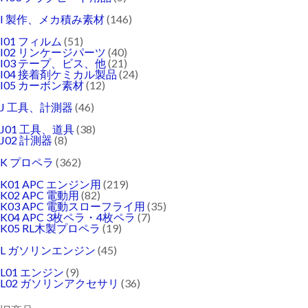
I 製作、メカ積み素材
(146)
I01 フィルム
(51)
I02 リンケージパーツ
(40)
I03 テープ、ビス、他
(21)
I04 接着剤ケミカル製品
(24)
I05 カーボン素材
(12)
J 工具、計測器
(46)
J01 工具、道具
(38)
J02 計測器
(8)
K プロペラ
(362)
K01 APC エンジン用
(219)
K02 APC 電動用
(82)
K03 APC 電動スローフライ用
(35)
K04 APC 3枚ペラ・4枚ペラ
(7)
K05 RL木製プロペラ
(19)
L ガソリンエンジン
(45)
L01 エンジン
(9)
L02 ガソリンアクセサリ
(36)