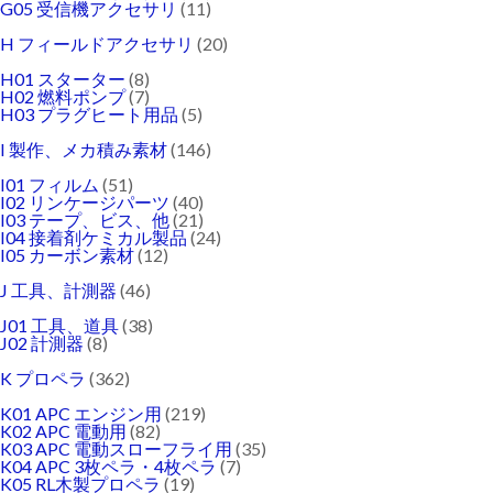
G05 受信機アクセサリ
(11)
H フィールドアクセサリ
(20)
H01 スターター
(8)
H02 燃料ポンプ
(7)
H03 プラグヒート用品
(5)
I 製作、メカ積み素材
(146)
I01 フィルム
(51)
I02 リンケージパーツ
(40)
I03 テープ、ビス、他
(21)
I04 接着剤ケミカル製品
(24)
I05 カーボン素材
(12)
J 工具、計測器
(46)
J01 工具、道具
(38)
J02 計測器
(8)
K プロペラ
(362)
K01 APC エンジン用
(219)
K02 APC 電動用
(82)
K03 APC 電動スローフライ用
(35)
K04 APC 3枚ペラ・4枚ペラ
(7)
K05 RL木製プロペラ
(19)