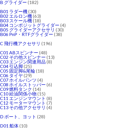
B グライダー
(182)
B01 ラダー機
(30)
B02 エルロン機
(63)
B03 スケール機
(18)
B04 コンポジットグライダー
(4)
B05 グライダーアクセサリ
(30)
B06 PnP・RTFグライダー
(38)
C 飛行機アクセサリ
(196)
C01 ABスピンナー
(48)
C02 その他スピンナー
(13)
C03 エンジン関連用品
(8)
C04 引込脚
(25)
C05 固定脚&尾輪
(18)
C06 タイヤ
(29)
C07 ホイルパンツ
(4)
C08 ホイルストッパー
(6)
C09 燃料タンク
(14)
C10 給油関係小物
(15)
C11 エンジンマウント
(8)
C12 モーターマウント
(7)
C13 その他アクセサリ
(4)
D ボート、ヨット
(28)
D01 船体
(10)