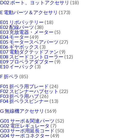
D02 ボート、ヨットアクセサリ
(18)
E 電動パーツ＆アクセサリ
(173)
E01 リポバッテリー
(18)
E02 配線パーツ
(38)
E03 充放電器・メーター
(5)
E04 モーター
(49)
E05 モータースペアパーツ
(27)
E06 ギヤボックス
(3)
E07 電動ダクテッドファン
(9)
E08 スピードコントローラー
(12)
E09 プロペラアダプター
(9)
E10 イーパック
(3)
F 折ペラ
(85)
F01 折ペラ用ブレード
(24)
F02 スピンナーハブセット
(22)
F03 折ペラ用ハブ
(26)
F04 折ペラスピンナー
(13)
G 無線機アクセサリ
(169)
G01 サーボ＆関連パーツ
(52)
G02 電圧レギュレータ
(7)
G03 サーボ用延長コード
(50)
G04 サーボコネクター
(49)