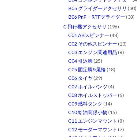
B05 グライダーアクセサリ
(30)
B06 PnP・RTFグライダー
(38)
C 飛行機アクセサリ
(196)
C01 ABスピンナー
(48)
C02 その他スピンナー
(13)
C03 エンジン関連用品
(8)
C04 引込脚
(25)
C05 固定脚&尾輪
(18)
C06 タイヤ
(29)
C07 ホイルパンツ
(4)
C08 ホイルストッパー
(6)
C09 燃料タンク
(14)
C10 給油関係小物
(15)
C11 エンジンマウント
(8)
C12 モーターマウント
(7)