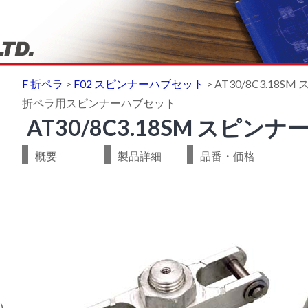
F 折ペラ
>
F02 スピンナーハブセット
>
AT30/8C3.18
折ペラ用スピンナーハブセット
AT30/8C3.18SM スピン
概要
製品詳細
品番・価格
)