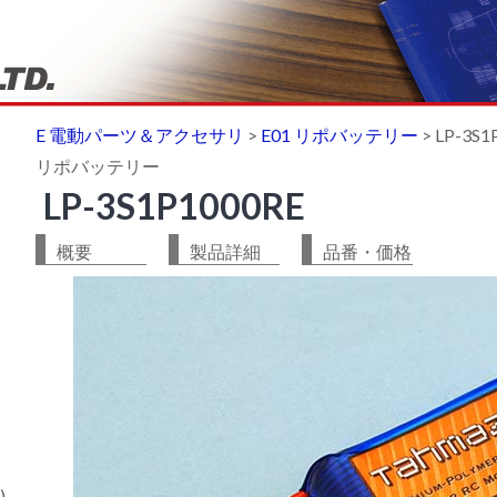
E 電動パーツ＆アクセサリ
>
E01 リポバッテリー
>
LP-3S1
リポバッテリー
LP-3S1P1000RE
概要
製品詳細
品番・価格
)