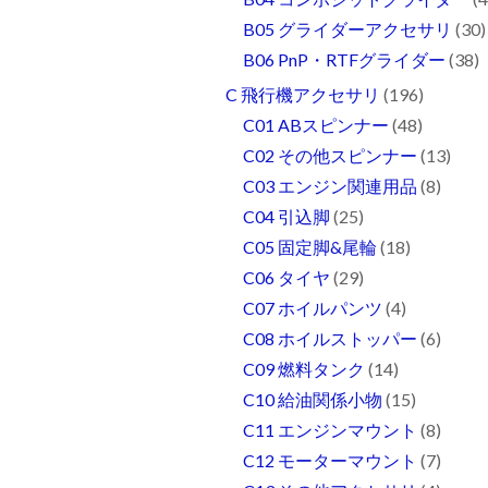
B05 グライダーアクセサリ
(30)
B06 PnP・RTFグライダー
(38)
C 飛行機アクセサリ
(196)
C01 ABスピンナー
(48)
C02 その他スピンナー
(13)
C03 エンジン関連用品
(8)
C04 引込脚
(25)
C05 固定脚&尾輪
(18)
C06 タイヤ
(29)
C07 ホイルパンツ
(4)
C08 ホイルストッパー
(6)
C09 燃料タンク
(14)
C10 給油関係小物
(15)
C11 エンジンマウント
(8)
C12 モーターマウント
(7)