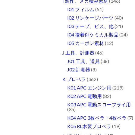
I 製作、メカ積み素材
(146)
I01 フィルム
(51)
I02 リンケージパーツ
(40)
I03 テープ、ビス、他
(21)
I04 接着剤ケミカル製品
(24)
I05 カーボン素材
(12)
J 工具、計測器
(46)
J01 工具、道具
(38)
J02 計測器
(8)
K プロペラ
(362)
K01 APC エンジン用
(219)
K02 APC 電動用
(82)
K03 APC 電動スローフライ用
(35)
K04 APC 3枚ペラ・4枚ペラ
(7)
K05 RL木製プロペラ
(19)