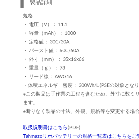
製品詳細
規格
・ 電圧（V）： 11.1
リ
・ 容量（mAh）： 1000
・ 定格値： 30C/30A
・ バースト値： 60C/60A
・ 外寸（mm）： 35x16x66
・ 重量（ｇ）： 78
・ リード線： AWG16
・体積エネルギー密度： 300Wh/L (PSEの対象とな
※この製品は手作業の工程を含むため、外寸に数ミ
ます。
※断りなく製品の寸法、外観、規格等を変更する場
取扱説明書はこちら
(PDF)
Tahmazoリポバッテリーの規格一覧表はこちらを