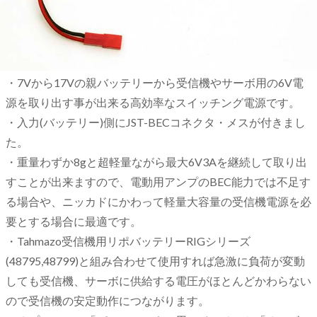
・7Vから17Vの親バッテリーから受信機やサーボ用の6V電
源を取り出す事が出来る高効率なスイッチング電源です。
・入力(バッテリー)側にJST-BECコネクタ・メスが付きまし
た。
・重量わずか8gと超軽量ながら最大6V3Aを継続して取り出
すことが出来ますので、電動用アンプのBEC能力では不足す
る場合や、ニッカドにかわって軽量大容量の受信機電源を必
要とする場合に最適です。
・Tahmazo受信機用リポバッテリーRIGシリーズ
(48795,48799)と組み合わせて使用すれば急激に負荷が変動
しても受信機、サーボに供給する電圧がほとんどかわらない
ので受信機の安定動作につながります。