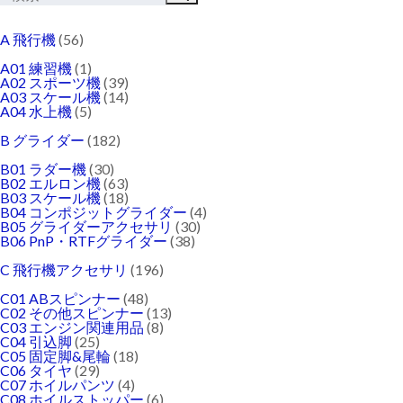
A 飛行機
(56)
A01 練習機
(1)
A02 スポーツ機
(39)
A03 スケール機
(14)
A04 水上機
(5)
B グライダー
(182)
B01 ラダー機
(30)
B02 エルロン機
(63)
B03 スケール機
(18)
B04 コンポジットグライダー
(4)
B05 グライダーアクセサリ
(30)
B06 PnP・RTFグライダー
(38)
C 飛行機アクセサリ
(196)
C01 ABスピンナー
(48)
C02 その他スピンナー
(13)
C03 エンジン関連用品
(8)
C04 引込脚
(25)
C05 固定脚&尾輪
(18)
C06 タイヤ
(29)
C07 ホイルパンツ
(4)
C08 ホイルストッパー
(6)