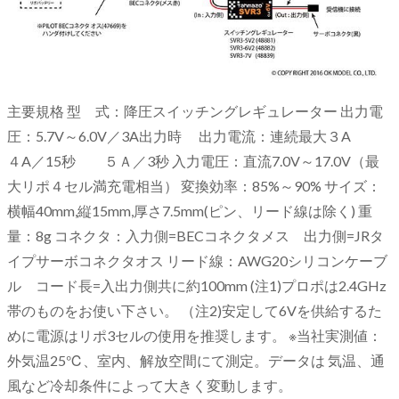
主要規格 型 式：降圧スイッチングレギュレーター 出力電
圧：5.7V～6.0V／3A出力時 出力電流：連続最大３A
４A／15秒 ５Ａ／3秒 入力電圧：直流7.0V～17.0V（最
大リポ４セル満充電相当） 変換効率：85%～90% サイズ：
横幅40mm,縦15mm,厚さ7.5mm(ピン、リード線は除く) 重
量：8g コネクタ：入力側=BECコネクタメス 出力側=JRタ
イプサーボコネクタオス リード線：AWG20シリコンケーブ
ル コード長=入出力側共に約100mm (注1)プロポは2.4GHz
帯のものをお使い下さい。 （注2)安定して6Vを供給するた
めに電源はリポ3セルの使用を推奨します。 ※当社実測値：
外気温25℃、室内、解放空間にて測定。データは 気温、通
風など冷却条件によって大きく変動します。