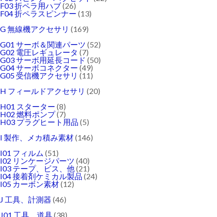
F03 折ペラ用ハブ
(26)
F04 折ペラスピンナー
(13)
G 無線機アクセサリ
(169)
G01 サーボ＆関連パーツ
(52)
G02 電圧レギュレータ
(7)
G03 サーボ用延長コード
(50)
G04 サーボコネクター
(49)
G05 受信機アクセサリ
(11)
H フィールドアクセサリ
(20)
H01 スターター
(8)
H02 燃料ポンプ
(7)
H03 プラグヒート用品
(5)
I 製作、メカ積み素材
(146)
I01 フィルム
(51)
I02 リンケージパーツ
(40)
I03 テープ、ビス、他
(21)
I04 接着剤ケミカル製品
(24)
I05 カーボン素材
(12)
J 工具、計測器
(46)
J01 工具、道具
(38)