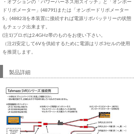
・オプションの「パワーハーネス用スイッチ」と「オンボー
ドリポメーター」(48791)または「オンボードリポメーター
S」(48823)を本装置に接続すれば電源リポバッテリーの状態
もチェック出来ます。
(注1)プロポは2.4GHz帯のものをお使い下さい。
（注2)安定して6Vを供給するために電源はリポ3セルの使用
を推奨します。
製品詳細