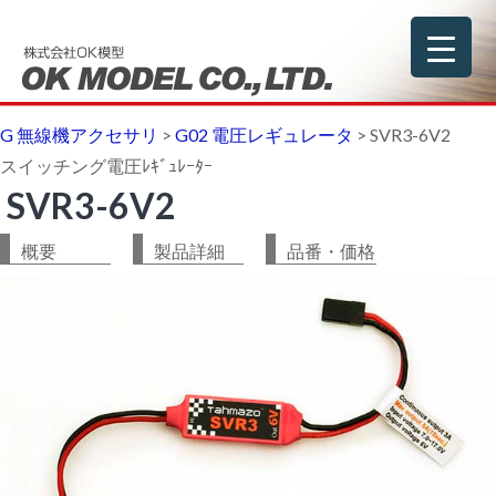
G 無線機アクセサリ
>
G02 電圧レギュレータ
>
SVR3-6V2
スイッチング電圧ﾚｷﾞｭﾚｰﾀｰ
SVR3-6V2
概要
製品詳細
品番・価格