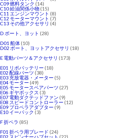
C09 燃料タンク
(14)
C10 給油関係小物
(15)
C11 エンジンマウント
(8)
C12 モーターマウント
(7)
C13 その他アクセサリ
(4)
D ボート、ヨット
(28)
D01 船体
(10)
D02 ボート、ヨットアクセサリ
(18)
E 電動パーツ＆アクセサリ
(173)
E01 リポバッテリー
(18)
E02 配線パーツ
(38)
E03 充放電器・メーター
(5)
E04 モーター
(49)
E05 モータースペアパーツ
(27)
E06 ギヤボックス
(3)
E07 電動ダクテッドファン
(9)
E08 スピードコントローラー
(12)
E09 プロペラアダプター
(9)
E10 イーパック
(3)
F 折ペラ
(85)
F01 折ペラ用ブレード
(24)
F02 スピンナーハブセット
(22)