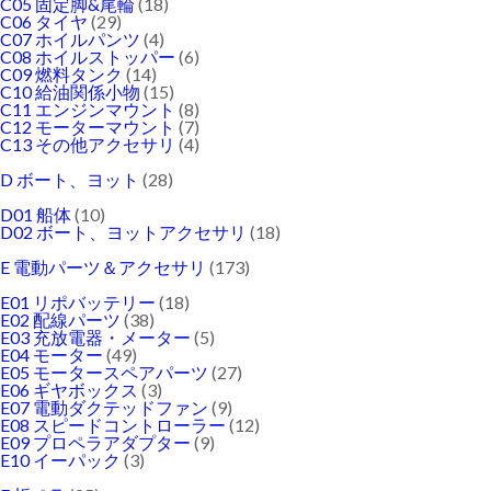
C05 固定脚&尾輪
(18)
C06 タイヤ
(29)
C07 ホイルパンツ
(4)
C08 ホイルストッパー
(6)
C09 燃料タンク
(14)
C10 給油関係小物
(15)
C11 エンジンマウント
(8)
C12 モーターマウント
(7)
C13 その他アクセサリ
(4)
D ボート、ヨット
(28)
D01 船体
(10)
D02 ボート、ヨットアクセサリ
(18)
E 電動パーツ＆アクセサリ
(173)
E01 リポバッテリー
(18)
E02 配線パーツ
(38)
E03 充放電器・メーター
(5)
E04 モーター
(49)
E05 モータースペアパーツ
(27)
E06 ギヤボックス
(3)
E07 電動ダクテッドファン
(9)
E08 スピードコントローラー
(12)
E09 プロペラアダプター
(9)
E10 イーパック
(3)