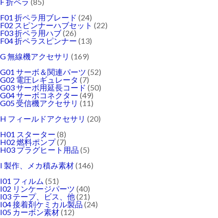
F 折ペラ
(85)
F01 折ペラ用ブレード
(24)
F02 スピンナーハブセット
(22)
F03 折ペラ用ハブ
(26)
F04 折ペラスピンナー
(13)
G 無線機アクセサリ
(169)
G01 サーボ＆関連パーツ
(52)
G02 電圧レギュレータ
(7)
G03 サーボ用延長コード
(50)
G04 サーボコネクター
(49)
G05 受信機アクセサリ
(11)
H フィールドアクセサリ
(20)
H01 スターター
(8)
H02 燃料ポンプ
(7)
H03 プラグヒート用品
(5)
I 製作、メカ積み素材
(146)
I01 フィルム
(51)
I02 リンケージパーツ
(40)
I03 テープ、ビス、他
(21)
I04 接着剤ケミカル製品
(24)
I05 カーボン素材
(12)