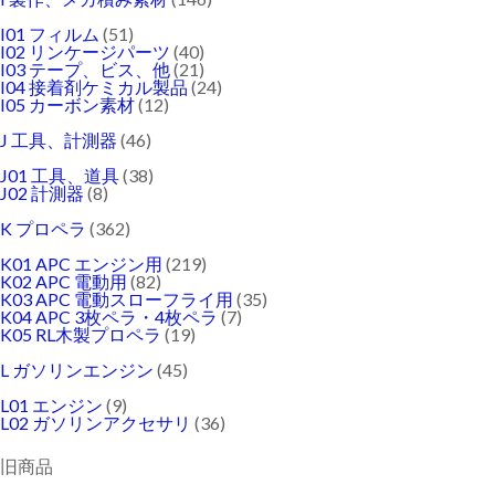
I01 フィルム
(51)
I02 リンケージパーツ
(40)
I03 テープ、ビス、他
(21)
I04 接着剤ケミカル製品
(24)
I05 カーボン素材
(12)
J 工具、計測器
(46)
J01 工具、道具
(38)
J02 計測器
(8)
K プロペラ
(362)
K01 APC エンジン用
(219)
K02 APC 電動用
(82)
K03 APC 電動スローフライ用
(35)
K04 APC 3枚ペラ・4枚ペラ
(7)
K05 RL木製プロペラ
(19)
L ガソリンエンジン
(45)
L01 エンジン
(9)
L02 ガソリンアクセサリ
(36)
旧商品