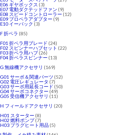
E06 ギヤボックス
(3)
E07 電動ダクテッドファン
(9)
E08 スピードコントローラー
(12)
E09 プロペラアダプター
(9)
E10 イーパック
(3)
F 折ペラ
(85)
F01 折ペラ用ブレード
(24)
F02 スピンナーハブセット
(22)
F03 折ペラ用ハブ
(26)
F04 折ペラスピンナー
(13)
G 無線機アクセサリ
(169)
G01 サーボ＆関連パーツ
(52)
G02 電圧レギュレータ
(7)
G03 サーボ用延長コード
(50)
G04 サーボコネクター
(49)
G05 受信機アクセサリ
(11)
H フィールドアクセサリ
(20)
H01 スターター
(8)
H02 燃料ポンプ
(7)
H03 プラグヒート用品
(5)
I 製作、メカ積み素材
(146)