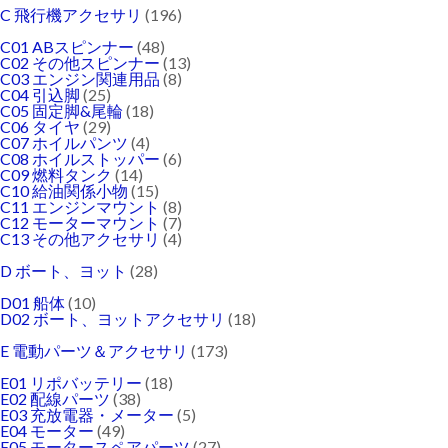
C 飛行機アクセサリ
(196)
C01 ABスピンナー
(48)
C02 その他スピンナー
(13)
C03 エンジン関連用品
(8)
C04 引込脚
(25)
C05 固定脚&尾輪
(18)
C06 タイヤ
(29)
C07 ホイルパンツ
(4)
C08 ホイルストッパー
(6)
C09 燃料タンク
(14)
C10 給油関係小物
(15)
C11 エンジンマウント
(8)
C12 モーターマウント
(7)
C13 その他アクセサリ
(4)
D ボート、ヨット
(28)
D01 船体
(10)
D02 ボート、ヨットアクセサリ
(18)
E 電動パーツ＆アクセサリ
(173)
E01 リポバッテリー
(18)
E02 配線パーツ
(38)
E03 充放電器・メーター
(5)
E04 モーター
(49)
E05 モータースペアパーツ
(27)