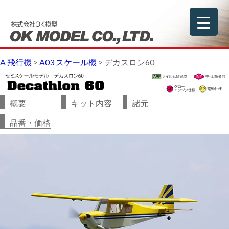
A 飛行機
>
A03 スケール機
>
デカスロン60
概要
キット内容
諸元
品番・価格