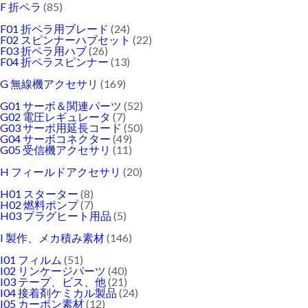
F 折ペラ
(85)
F01 折ペラ用ブレード
(24)
F02 スピンナーハブセット
(22)
F03 折ペラ用ハブ
(26)
F04 折ペラスピンナー
(13)
G 無線機アクセサリ
(169)
G01 サーボ＆関連パーツ
(52)
G02 電圧レギュレータ
(7)
G03 サーボ用延長コード
(50)
G04 サーボコネクター
(49)
G05 受信機アクセサリ
(11)
H フィールドアクセサリ
(20)
H01 スターター
(8)
H02 燃料ポンプ
(7)
H03 プラグヒート用品
(5)
I 製作、メカ積み素材
(146)
I01 フィルム
(51)
I02 リンケージパーツ
(40)
I03 テープ、ビス、他
(21)
I04 接着剤ケミカル製品
(24)
I05 カーボン素材
(12)