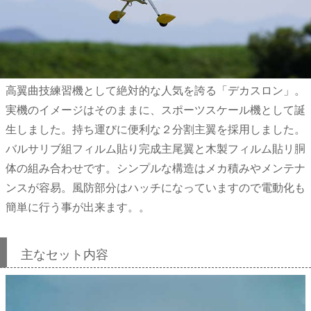
高翼曲技練習機として絶対的な人気を誇る「デカスロン」。
実機のイメージはそのままに、スポーツスケール機として誕
生しました。持ち運びに便利な２分割主翼を採用しました。
バルサリブ組フィルム貼り完成主尾翼と木製フィルム貼リ胴
体の組み合わせです。シンプルな構造はメカ積みやメンテナ
ンスが容易。風防部分はハッチになっていますので電動化も
簡単に行う事が出来ます。。
主なセット内容