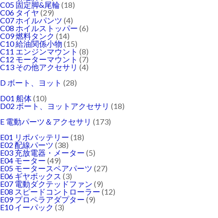
C05 固定脚&尾輪
(18)
C06 タイヤ
(29)
C07 ホイルパンツ
(4)
C08 ホイルストッパー
(6)
C09 燃料タンク
(14)
C10 給油関係小物
(15)
C11 エンジンマウント
(8)
C12 モーターマウント
(7)
C13 その他アクセサリ
(4)
D ボート、ヨット
(28)
D01 船体
(10)
D02 ボート、ヨットアクセサリ
(18)
E 電動パーツ＆アクセサリ
(173)
E01 リポバッテリー
(18)
E02 配線パーツ
(38)
E03 充放電器・メーター
(5)
E04 モーター
(49)
E05 モータースペアパーツ
(27)
E06 ギヤボックス
(3)
E07 電動ダクテッドファン
(9)
E08 スピードコントローラー
(12)
E09 プロペラアダプター
(9)
E10 イーパック
(3)