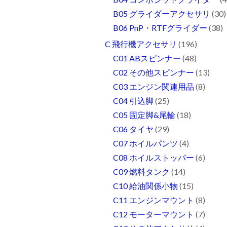
B05 グライダーアクセサリ
(30)
B06 PnP・RTFグライダー
(38)
C 飛行機アクセサリ
(196)
C01 ABスピンナー
(48)
C02 その他スピンナー
(13)
C03 エンジン関連用品
(8)
C04 引込脚
(25)
C05 固定脚&尾輪
(18)
C06 タイヤ
(29)
C07 ホイルパンツ
(4)
C08 ホイルストッパー
(6)
C09 燃料タンク
(14)
C10 給油関係小物
(15)
C11 エンジンマウント
(8)
C12 モーターマウント
(7)