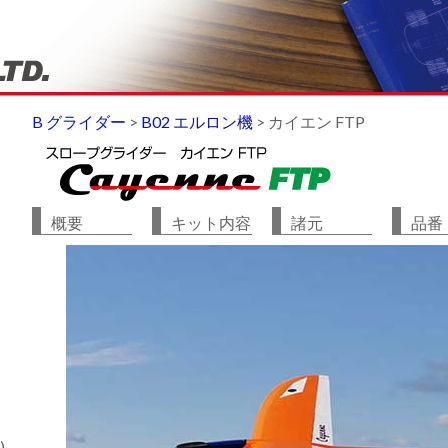
B グライダー
>
B02 エルロン機
>
カイエン FTP
概要
キット内容
諸元
品番
)