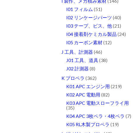
I 製作、メカ積み素材
(146)
I01 フィルム
(51)
I02 リンケージパーツ
(40)
I03 テープ、ビス、他
(21)
I04 接着剤ケミカル製品
(24)
I05 カーボン素材
(12)
J 工具、計測器
(46)
J01 工具、道具
(38)
J02 計測器
(8)
K プロペラ
(362)
K01 APC エンジン用
(219)
K02 APC 電動用
(82)
K03 APC 電動スローフライ用
(35)
K04 APC 3枚ペラ・4枚ペラ
(7)
K05 RL木製プロペラ
(19)