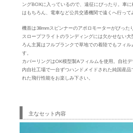
ングBOXに入っているので、遠征にぴったり。車
はもちろん、電車など公共交通機関で遠くへ行っ
リ
機首は38mmスピンナーのアポロモーターがぴった
スロープフライトのランディングには欠かせない大
ろん主翼はフルプランクで草地での着陸でもフィル
す。
カバーリングはOK模型製Aフィルムを使用。自社
内自社工場で一台ずつハンドメイドされた純国産品
れた飛行性能をお楽しみ下さい。
主なセット内容