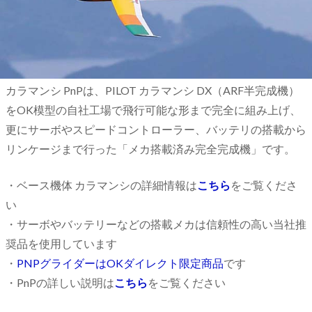
カラマンシ PnPは、PILOT カラマンシ DX（ARF半完成機）
をOK模型の自社工場で飛行可能な形まで完全に組み上げ、
更にサーボやスピードコントローラー、バッテリの搭載から
リンケージまで行った「メカ搭載済み完全完成機」です。
・ベース機体 カラマンシの詳細情報は
こちら
をご覧くださ
い
・サーボやバッテリーなどの搭載メカは信頼性の高い当社推
奨品を使用しています
・
PNPグライダーはOKダイレクト限定商品
です
・PnPの詳しい説明は
こちら
をご覧ください