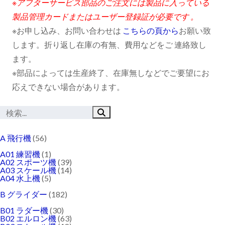
※アフターサービス部品のご注文には製品に入っている
製品管理カードまたはユーザー登録証が必要です 。
※お申し込み、お問い合わせは
こちらの頁から
お願い致
します。折り返し在庫の有無、費用などをご 連絡致し
ます。
※部品によっては生産終了、在庫無しなどでご要望にお
応えできない場合があります。
A 飛行機
(56)
A01 練習機
(1)
A02 スポーツ機
(39)
A03 スケール機
(14)
A04 水上機
(5)
B グライダー
(182)
B01 ラダー機
(30)
B02 エルロン機
(63)