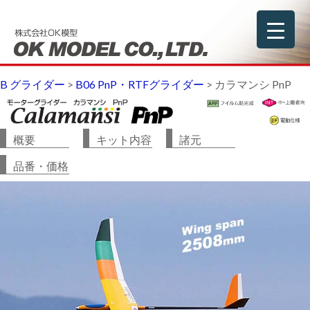
B グライダー
>
B06 PnP・RTFグライダー
>
カラマンシ PnP
概要
キット内容
諸元
品番・価格