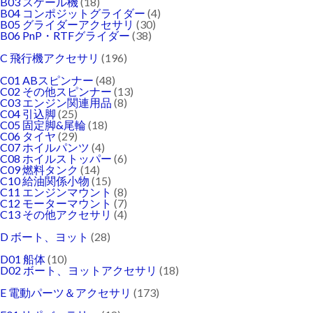
B03 スケール機
(18)
B04 コンポジットグライダー
(4)
B05 グライダーアクセサリ
(30)
B06 PnP・RTFグライダー
(38)
C 飛行機アクセサリ
(196)
C01 ABスピンナー
(48)
C02 その他スピンナー
(13)
C03 エンジン関連用品
(8)
C04 引込脚
(25)
C05 固定脚&尾輪
(18)
C06 タイヤ
(29)
C07 ホイルパンツ
(4)
C08 ホイルストッパー
(6)
C09 燃料タンク
(14)
C10 給油関係小物
(15)
C11 エンジンマウント
(8)
C12 モーターマウント
(7)
C13 その他アクセサリ
(4)
D ボート、ヨット
(28)
D01 船体
(10)
D02 ボート、ヨットアクセサリ
(18)
E 電動パーツ＆アクセサリ
(173)