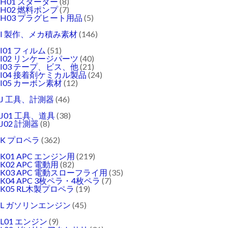
H01 スターター
(8)
H02 燃料ポンプ
(7)
H03 プラグヒート用品
(5)
I 製作、メカ積み素材
(146)
I01 フィルム
(51)
I02 リンケージパーツ
(40)
I03 テープ、ビス、他
(21)
I04 接着剤ケミカル製品
(24)
I05 カーボン素材
(12)
J 工具、計測器
(46)
J01 工具、道具
(38)
J02 計測器
(8)
K プロペラ
(362)
K01 APC エンジン用
(219)
K02 APC 電動用
(82)
K03 APC 電動スローフライ用
(35)
K04 APC 3枚ペラ・4枚ペラ
(7)
K05 RL木製プロペラ
(19)
L ガソリンエンジン
(45)
L01 エンジン
(9)