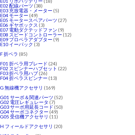
E01 リポバッテリー
(18)
E02 配線パーツ
(38)
E03 充放電器・メーター
(5)
E04 モーター
(49)
E05 モータースペアパーツ
(27)
E06 ギヤボックス
(3)
E07 電動ダクテッドファン
(9)
E08 スピードコントローラー
(12)
E09 プロペラアダプター
(9)
E10 イーパック
(3)
F 折ペラ
(85)
F01 折ペラ用ブレード
(24)
F02 スピンナーハブセット
(22)
F03 折ペラ用ハブ
(26)
F04 折ペラスピンナー
(13)
G 無線機アクセサリ
(169)
G01 サーボ＆関連パーツ
(52)
G02 電圧レギュレータ
(7)
G03 サーボ用延長コード
(50)
G04 サーボコネクター
(49)
G05 受信機アクセサリ
(11)
H フィールドアクセサリ
(20)