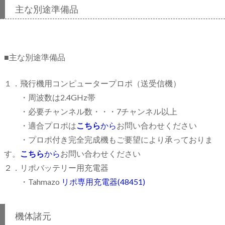
主な別途準備品
■主な別途準備品
１．飛行機用コンピュータープロポ（送受信機）
・周波数は2.4GHz帯
・必要チャンネル数・・・7チャンネル以上
・適合プロポは
こちら
から
お問い合わせください
・プロポ付き完全完成機もご要望により承っておりま
す。
こちら
から
お問い合わせください
２．リポバッテリー用充電器
・Tahmazo
リポ専用充電器(48451)
機体諸元