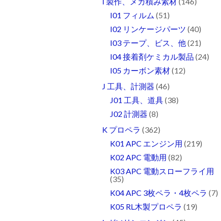
I 製作、メカ積み素材
(146)
I01 フィルム
(51)
I02 リンケージパーツ
(40)
I03 テープ、ビス、他
(21)
I04 接着剤ケミカル製品
(24)
I05 カーボン素材
(12)
J 工具、計測器
(46)
J01 工具、道具
(38)
J02 計測器
(8)
K プロペラ
(362)
K01 APC エンジン用
(219)
K02 APC 電動用
(82)
K03 APC 電動スローフライ用
(35)
K04 APC 3枚ペラ・4枚ペラ
(7)
K05 RL木製プロペラ
(19)