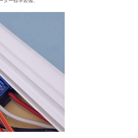
ーター標準装備
。