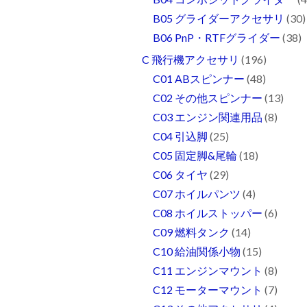
B05 グライダーアクセサリ
(30)
B06 PnP・RTFグライダー
(38)
C 飛行機アクセサリ
(196)
C01 ABスピンナー
(48)
C02 その他スピンナー
(13)
C03 エンジン関連用品
(8)
C04 引込脚
(25)
C05 固定脚&尾輪
(18)
C06 タイヤ
(29)
C07 ホイルパンツ
(4)
C08 ホイルストッパー
(6)
C09 燃料タンク
(14)
C10 給油関係小物
(15)
C11 エンジンマウント
(8)
C12 モーターマウント
(7)