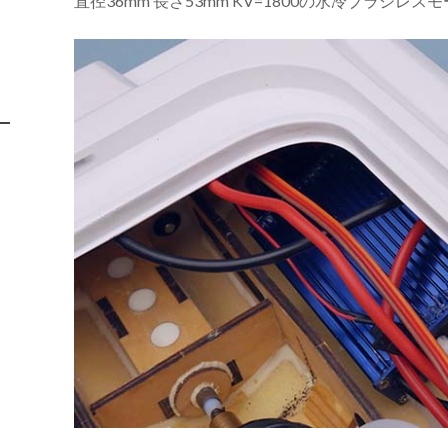
直径36mm 長さ53mm
KV=1800の
水冷ブラシレスモ