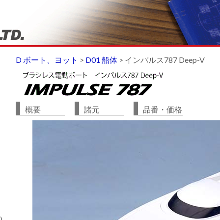
D ボート、ヨット
>
D01 船体
>
インパルス787 Deep-V
概要
諸元
品番・価格
)