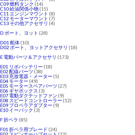
C09 燃料タンク
(14)
C10 給油関係小物
(15)
C11 エンジンマウント
(8)
C12 モーターマウント
(7)
C13 その他アクセサリ
(4)
D ボート、ヨット
(28)
D01 船体
(10)
D02 ボート、ヨットアクセサリ
(18)
E 電動パーツ＆アクセサリ
(173)
E01 リポバッテリー
(18)
E02 配線パーツ
(38)
E03 充放電器・メーター
(5)
E04 モーター
(49)
E05 モータースペアパーツ
(27)
E06 ギヤボックス
(3)
E07 電動ダクテッドファン
(9)
E08 スピードコントローラー
(12)
E09 プロペラアダプター
(9)
E10 イーパック
(3)
F 折ペラ
(85)
F01 折ペラ用ブレード
(24)
F02 スピンナーハブセット
(22)