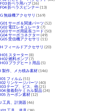
F03 折ペラ用ハブ
(26)
F04 折ペラスピンナー
(13)
G 無線機アクセサリ
(169)
G01 サーボ＆関連パーツ
(52)
G02 電圧レギュレータ
(7)
G03 サーボ用延長コード
(50)
G04 サーボコネクター
(49)
G05 受信機アクセサリ
(11)
H フィールドアクセサリ
(20)
H01 スターター
(8)
H02 燃料ポンプ
(7)
H03 プラグヒート用品
(5)
I 製作、メカ積み素材
(146)
I01 フィルム
(51)
I02 リンケージパーツ
(40)
I03 テープ、ビス、他
(21)
I04 接着剤ケミカル製品
(24)
I05 カーボン素材
(12)
J 工具、計測器
(46)
J01 工具、道具
(38)