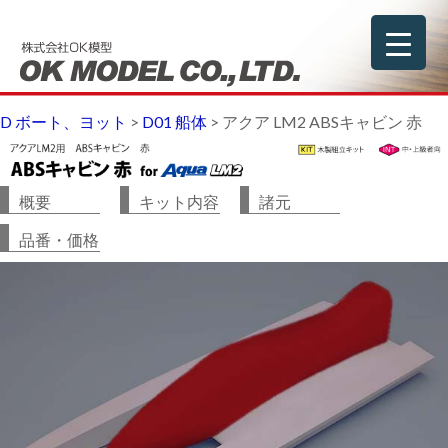
D ボート、ヨット
>
D01 船体
>
アクア LM2 ABSキャビン 赤
概要
キット内容
諸元
品番・価格