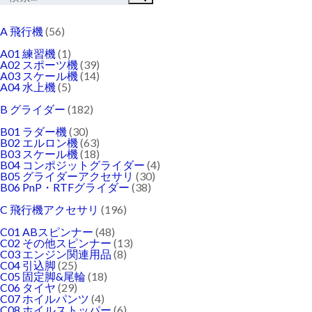
A 飛行機
(56)
A01 練習機
(1)
A02 スポーツ機
(39)
A03 スケール機
(14)
A04 水上機
(5)
B グライダー
(182)
B01 ラダー機
(30)
B02 エルロン機
(63)
B03 スケール機
(18)
B04 コンポジットグライダー
(4)
B05 グライダーアクセサリ
(30)
B06 PnP・RTFグライダー
(38)
C 飛行機アクセサリ
(196)
C01 ABスピンナー
(48)
C02 その他スピンナー
(13)
C03 エンジン関連用品
(8)
C04 引込脚
(25)
C05 固定脚&尾輪
(18)
C06 タイヤ
(29)
C07 ホイルパンツ
(4)
C08 ホイルストッパー
(6)