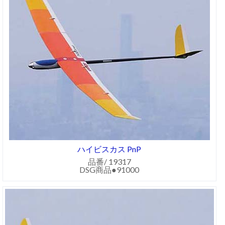
ハイビスカス PnP
品番/ 19317
DSG商品●91000