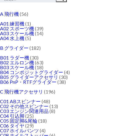
A 飛行機
(56)
A01 練習機
(1)
A02 スポーツ機
(39)
A03 スケール機
(14)
A04 水上機
(5)
B グライダー
(182)
B01 ラダー機
(30)
B02 エルロン機
(63)
B03 スケール機
(18)
B04 コンポジットグライダー
(4)
B05 グライダーアクセサリ
(30)
B06 PnP・RTFグライダー
(38)
C 飛行機アクセサリ
(196)
C01 ABスピンナー
(48)
C02 その他スピンナー
(13)
C03 エンジン関連用品
(8)
C04 引込脚
(25)
C05 固定脚&尾輪
(18)
C06 タイヤ
(29)
C07 ホイルパンツ
(4)
C08 ホイルストッパー
(6)