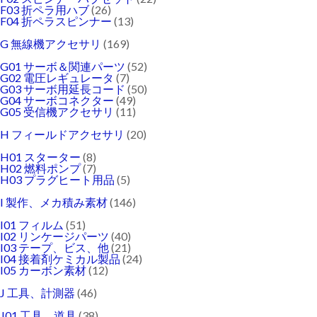
F03 折ペラ用ハブ
(26)
F04 折ペラスピンナー
(13)
G 無線機アクセサリ
(169)
G01 サーボ＆関連パーツ
(52)
G02 電圧レギュレータ
(7)
G03 サーボ用延長コード
(50)
G04 サーボコネクター
(49)
G05 受信機アクセサリ
(11)
H フィールドアクセサリ
(20)
H01 スターター
(8)
H02 燃料ポンプ
(7)
H03 プラグヒート用品
(5)
I 製作、メカ積み素材
(146)
I01 フィルム
(51)
I02 リンケージパーツ
(40)
I03 テープ、ビス、他
(21)
I04 接着剤ケミカル製品
(24)
I05 カーボン素材
(12)
J 工具、計測器
(46)
J01 工具、道具
(38)