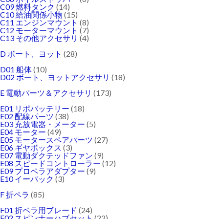
C09 燃料タンク
(14)
C10 給油関係小物
(15)
C11 エンジンマウント
(8)
C12 モーターマウント
(7)
C13 その他アクセサリ
(4)
D ボート、ヨット
(28)
D01 船体
(10)
D02 ボート、ヨットアクセサリ
(18)
E 電動パーツ＆アクセサリ
(173)
E01 リポバッテリー
(18)
E02 配線パーツ
(38)
E03 充放電器・メーター
(5)
E04 モーター
(49)
E05 モータースペアパーツ
(27)
E06 ギヤボックス
(3)
E07 電動ダクテッドファン
(9)
E08 スピードコントローラー
(12)
E09 プロペラアダプター
(9)
E10 イーパック
(3)
F 折ペラ
(85)
F01 折ペラ用ブレード
(24)
F02 スピンナーハブセット
(22)